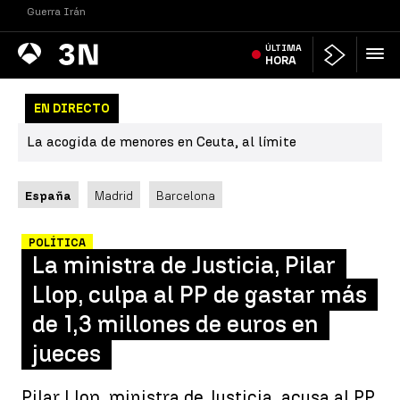
Guerra Irán
Antena
ÚLTIMA
Noticias
3
HORA
EN DIRECTO
La acogida de menores en Ceuta, al límite
España
Madrid
Barcelona
POLÍTICA
La ministra de Justicia, Pilar
Llop, culpa al PP de gastar más
de 1,3 millones de euros en
jueces
Pilar Llop, ministra de Justicia, acusa al PP