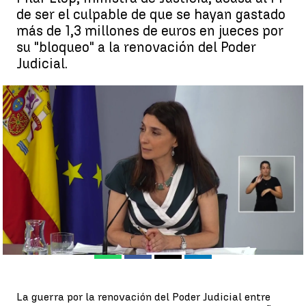
de ser el culpable de que se hayan gastado
más de 1,3 millones de euros en jueces por
su "bloqueo" a la renovación del Poder
Judicial.
La ministra de Justicia, Pilar Llop, culpa al PP por la no
renovación del Poder Judicial |
Antena 3 Noticias
Enrique Forján
Publicado:
31 de agosto de 2022, 08:46
Whatsapp
Facebook
X
Linkedin
La guerra por la renovación del Poder Judicial entre