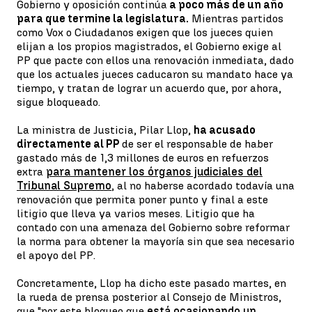
Gobierno y oposición continúa
a poco más de un año
para que termine la legislatura.
Mientras partidos
como Vox o Ciudadanos exigen que los jueces quien
elijan a los propios magistrados, el Gobierno exige al
PP que pacte con ellos una renovación inmediata, dado
que los actuales jueces caducaron su mandato hace ya
tiempo, y tratan de lograr un acuerdo que, por ahora,
sigue bloqueado.
La ministra de Justicia, Pilar Llop,
ha acusado
directamente al PP
de ser el responsable de haber
gastado más de 1,3 millones de euros en refuerzos
extra
para mantener los órganos judiciales del
Tribunal Supremo
, al no haberse acordado todavía una
renovación que permita poner punto y final a este
litigio que lleva ya varios meses. Litigio que ha
contado con una amenaza del Gobierno sobre reformar
la norma para obtener la mayoría sin que sea necesario
el apoyo del PP.
Concretamente, Llop ha dicho este pasado martes, en
la rueda de prensa posterior al Consejo de Ministros,
que "por este bloqueo que
está ocasionando un