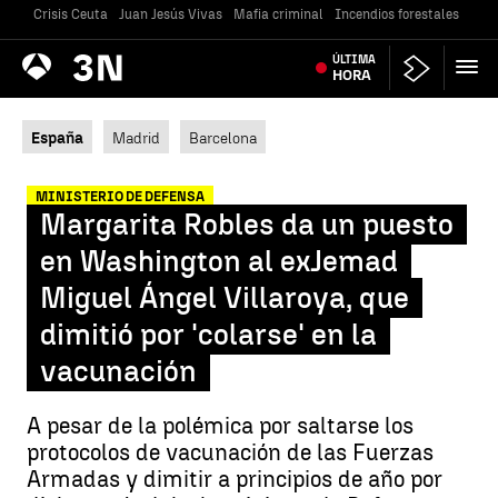
Crisis Ceuta
Juan Jesús Vivas
Mafia criminal
Incendios forestales
Vivi
Antena
ÚLTIMA
Noticias
3
HORA
España
Madrid
Barcelona
MINISTERIO DE DEFENSA
Margarita Robles da un puesto
en Washington al exJemad
Miguel Ángel Villaroya, que
dimitió por 'colarse' en la
vacunación
A pesar de la polémica por saltarse los
protocolos de vacunación de las Fuerzas
Armadas y dimitir a principios de año por