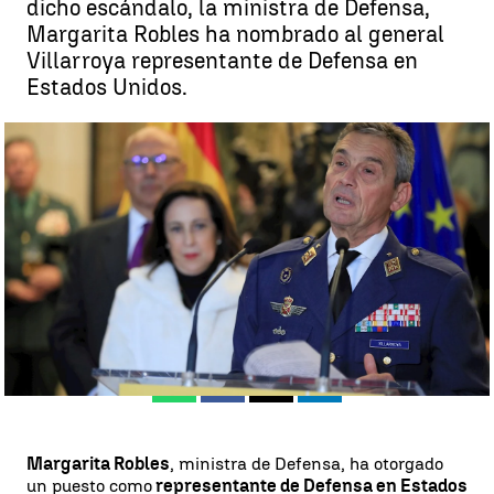
dicho escándalo, la ministra de Defensa,
Margarita Robles ha nombrado al general
Villarroya representante de Defensa en
Estados Unidos.
Margarita Robles da un puesto en Washington al exJemad Miguel
Ángel Villaroya, que dimitió por 'colarse' en la vacunación |
EFE
Antena 3 Noticias
Publicado:
16 de marzo de 2021, 15:28
Whatsapp
Facebook
X
Linkedin
Margarita Robles
, ministra de Defensa, ha otorgado
un puesto como
representante de Defensa en Estados