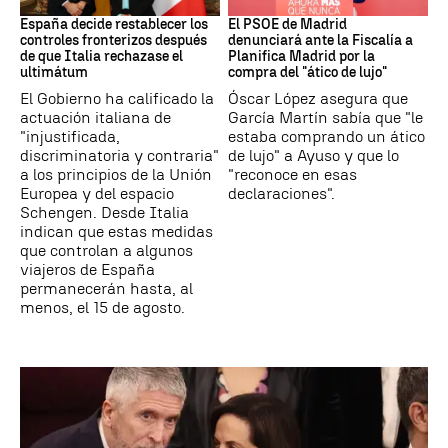
CRISIS MIGRATORIA
PSOE MADRID
España decide restablecer los
El PSOE de Madrid
controles fronterizos después
denunciará ante la Fiscalía a
de que Italia rechazase el
Planifica Madrid por la
ultimátum
compra del "ático de lujo"
El Gobierno ha calificado la
Óscar López asegura que
actuación italiana de
García Martín sabía que "le
"injustificada,
estaba comprando un ático
discriminatoria y contraria"
de lujo" a Ayuso y que lo
a los principios de la Unión
"reconoce en esas
Europea y del espacio
declaraciones".
Schengen. Desde Italia
indican que estas medidas
que controlan a algunos
viajeros de España
permanecerán hasta, al
menos, el 15 de agosto.