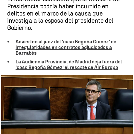
Presidencia podría haber incurrido en
delitos en el marco de la causa que
investiga a la esposa del presidente del
Gobierno.
Advierten al juez del 'caso Begoña Gómez' de
irregularidades en contratos adjudicados a
Barrabés
La Audiencia Provincial de Madrid deja fuera del
'caso Begoña Gómez' el rescate de Air Europa
Peinado pide imputar a Bolaños por malversación y falso testimonio
|
EFE
Celia de Santiago
Actualizado:
24 de junio de 2025, 16:08