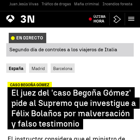
Juan Jesús Vivas
Tráfico de drogas
Mafia criminal
Incendios forestales
Antena
ÚLTIMA
Noticias
3
HORA
EN DIRECTO
Segundo día de controles a los viajeros de Italia
España
Madrid
Barcelona
CASO BEGOÑA GÓMEZ
El juez del 'caso Begoña Gómez'
pide al Supremo que investigue a
Félix Bolaños por malversación
y falso testimonio
El instructor considera que el ministro de