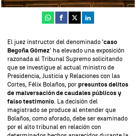
Publicado:
24 de junio de 2025, 10:27
Whatsapp
Facebook
X
Linkedin
El juez instructor del denominado '
caso
Begoña Gómez
' ha elevado una exposición
razonada al Tribunal Supremo solicitando
que se investigue al actual ministro de
Presidencia, Justicia y Relaciones con las
Cortes, Félix Bolaños, por
presuntos delitos
de malversación de caudales públicos y
falso testimonio
. La decisión del
magistrado se produce al entender que
Bolaños, como aforado, debe ser examinado
por el alto tribunal en relación con
determinados hechos aparecidos durante la