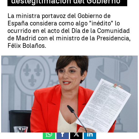
deslegitimación del Gobierno"
La ministra portavoz del Gobierno de
España considera como algo "inédito" lo
ocurrido en el acto del Día de la Comunidad
de Madrid con el ministro de la Presidencia,
Félix Bolaños.
Las explicaciones del Gobierno tras el veto a Bolaños en Madrid |
EFE
Rosario Miñano
Actualizado:
03 de mayo de 2023, 14:49
Publicado:
03 de mayo de 2023, 14:16
Whatsapp
Facebook
X
Linkedin