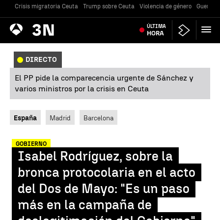
Crisis migratoria Ceuta
Trump sobre Ceuta
Violencia de género
Guerra U
Antena
ÚLTIMA
Noticias
3
HORA
DIRECTO
El PP pide la comparecencia urgente de Sánchez y
varios ministros por la crisis en Ceuta
España
Madrid
Barcelona
GOBIERNO
Isabel Rodríguez, sobre la
bronca protocolaria en el acto
del Dos de Mayo: "Es un paso
más en la campaña de