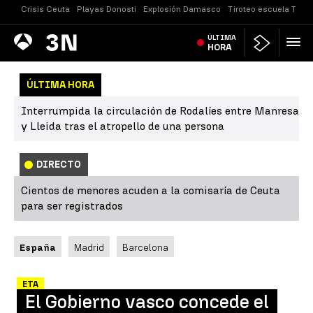
Crisis Ceuta
Playas Donosti
Explosión Damasco
Tiroteo escuela Taila
Antena
ÚLTIMA
Noticias
3
HORA
ÚLTIMA HORA
Interrumpida la circulación de Rodalíes entre Manresa
y Lleida tras el atropello de una persona
DIRECTO
Cientos de menores acuden a la comisaría de Ceuta
para ser registrados
España
Madrid
Barcelona
ETA
El Gobierno vasco concede el