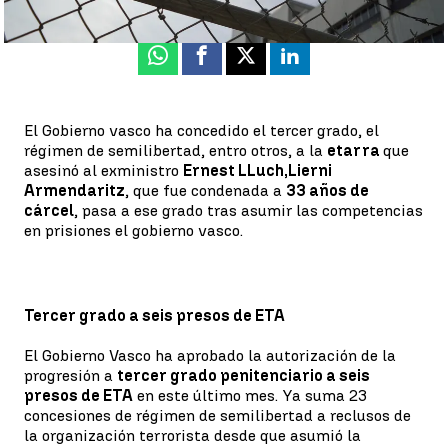
Publicado:
17 de agosto de 2022, 16:50
Whatsapp
Facebook
X
Linkedin
El Gobierno vasco ha concedido el tercer grado, el
régimen de semilibertad, entro otros, a la
etarra
que
asesinó al exministro
Ernest LLuch,
Lierni
Armendaritz
, que fue condenada a
33 años de
cárcel
, pasa a ese grado tras asumir las competencias
en prisiones el gobierno vasco.
Tercer grado a seis presos de ETA
El Gobierno Vasco ha aprobado la autorización de la
progresión a
tercer grado penitenciario a seis
presos de ETA
en este último mes. Ya suma 23
concesiones de régimen de semilibertad a reclusos de
la organización terrorista desde que asumió la