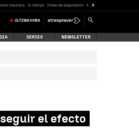
encia machista
El tiempo
Orden de alejamiento
Messi
ÚLTIMA
HORA
DIA
SERIES
NEWSLETTER
seguir el efecto