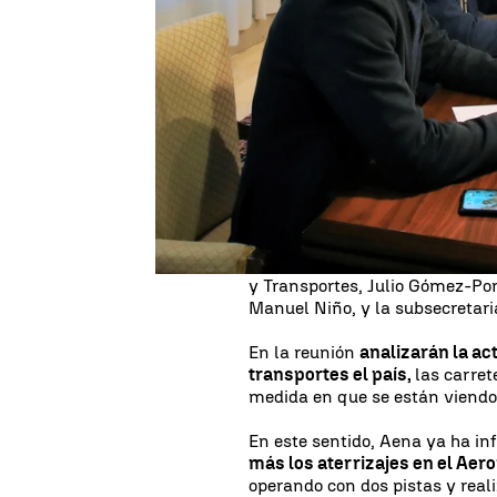
El Ministerio de Fomento ha re
para analizar y seguir el efect
teniendo en las redes de infra
Ministerio.
El gabinete de crisis está presi
Serna,
y lo integran los presi
Alfaro, y Adif, Juan Bravo.
También forman parte de este ó
y Transportes, Julio Gómez-Pom
Manuel Niño, y la subsecretari
En la reunión
analizarán la act
transportes el país,
las carret
medida en que se están viendo 
En este sentido, Aena ya ha in
más los aterrizajes en el Aer
operando con dos pistas y reali