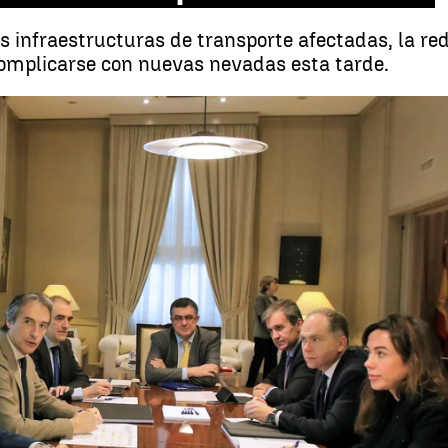
s infraestructuras de transporte afectadas, la red
complicarse con nuevas nevadas esta tarde.
Fomento reúne su gabinete de crisis para seguir el efecto en los transp
Whatsapp
Facebook
X
Linkedin