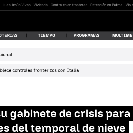
s
Juan Jesús Vivas
Vivienda
Controles en fronteras
Detención en Palma
Viol
OTERÍAS
TIEMPO
PROGRAMAS
MULTIME
cional
 estás buscando?
lece controles fronterizos con Italia
 gabinete de crisis para 
car
es del temporal de nieve