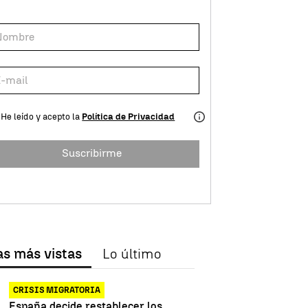
He leído y acepto la
Política de Privacidad
Suscribirme
ral
as más vistas
Lo último
CRISIS MIGRATORIA
España decide restablecer los