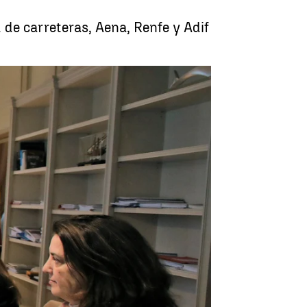
 de carreteras, Aena, Renfe y Adif
ortes del temporal de nieve |
antena3.com/Agencias