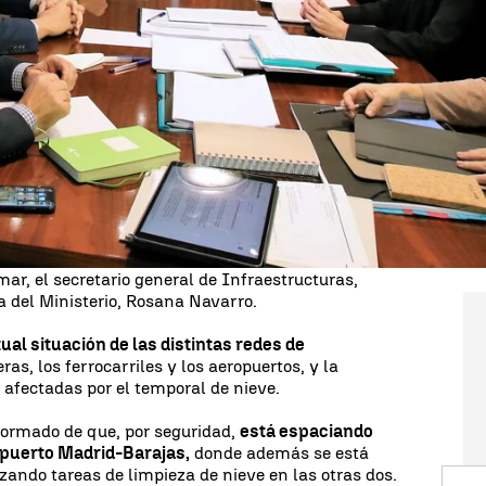
unido a su gabinete de crisis en el Departamento
o que la "complicada situación meteorológica" está
estructuras de transporte, según informó el
dido por el titular del Departamento,
Iñigo de la
dentes de Aena, Jaime García-Legaz, de Renfe, Juan
rgano el secretario de Estado de Infraestructuras
ar, el secretario general de Infraestructuras,
a del Ministerio, Rosana Navarro.
ual situación de las distintas redes de
eras, los ferrocarriles y los aeropuertos, y la
afectadas por el temporal de nieve.
formado de que, por seguridad,
está espaciando
opuerto Madrid-Barajas,
donde además se está
zando tareas de limpieza de nieve en las otras dos.