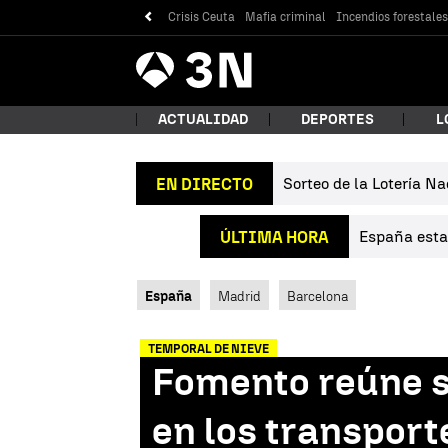
Crisis Ceuta
Mafia criminal
Incendios forestale
Antena
Noticias
3
ACTUALIDAD
DEPORTES
L
Sorteo de la Lotería Na
EN DIRECTO
¿Qué
España estab
ÚLTIMA HORA
España
Madrid
Barcelona
TEMPORAL DE NIEVE
Fomento reúne su
Bus
en los transport