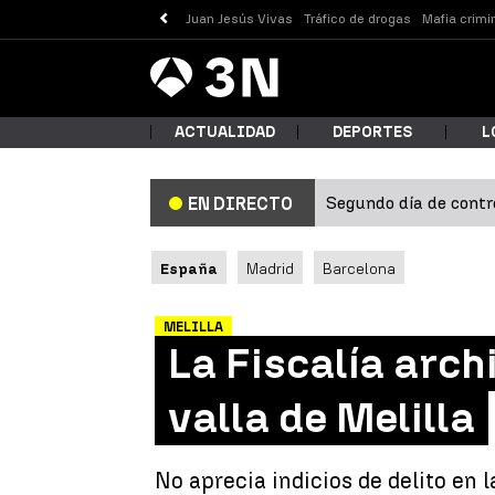
Juan Jesús Vivas
Tráfico de drogas
Mafia crimi
Antena
Noticias
3
ACTUALIDAD
DEPORTES
L
Segundo día de contro
EN DIRECTO
¿Qué
España
Madrid
Barcelona
MELILLA
La Fiscalía arch
valla de Melilla
Busc
No aprecia indicios de delito en 