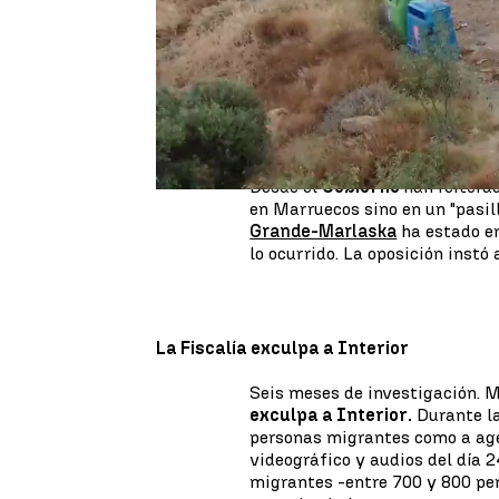
tragedia en la valla de Melill
aprecia indicios de delito
en l
del Estado. Así lo ha señalado
El departamento ha trasladado 
de la actuación de varios agen
migrantes, por si fuera consti
Desde el
Gobierno
han reitera
en Marruecos sino en un "pasillo
Grande-Marlaska
ha estado en
lo ocurrido. La oposición instó 
La Fiscalía exculpa a Interior
Seis meses de investigación. 
exculpa a Interior.
Durante la
personas migrantes como a age
videográfico y audios del día 
migrantes -entre 700 y 800 per