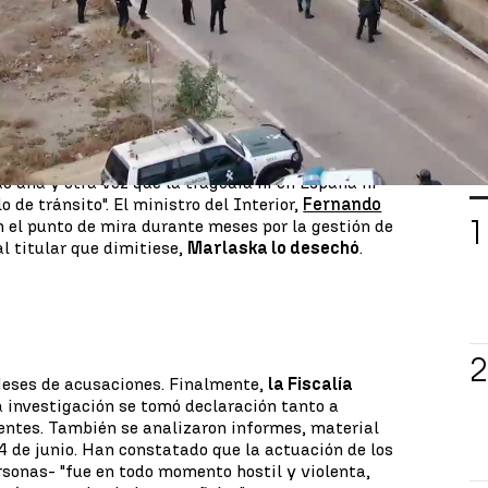
a
del
24 de junio.
Murieron 23 personas.
No
a actuación de las Fuerzas y Cuerpos de Seguridad
 un comunicado del Ministerio Público.
al Director Adjunto Operativo de la Guardia Civil
tes que
lanzaron piedras
contra las personas
tutiva de
infracción disciplinaria.
No halla delito.
L
do una y otra vez que la tragedia ni en España ni
 de tránsito". El ministro del Interior,
Fernando
 el punto de mira durante meses por la gestión de
al titular que dimitiese,
Marlaska lo desechó
.
Meses de acusaciones. Finalmente,
la Fiscalía
 investigación se tomó declaración tanto a
ntes. También se analizaron informes, material
24 de junio. Han constatado que la actuación de los
sonas- "fue en todo momento hostil y violenta,