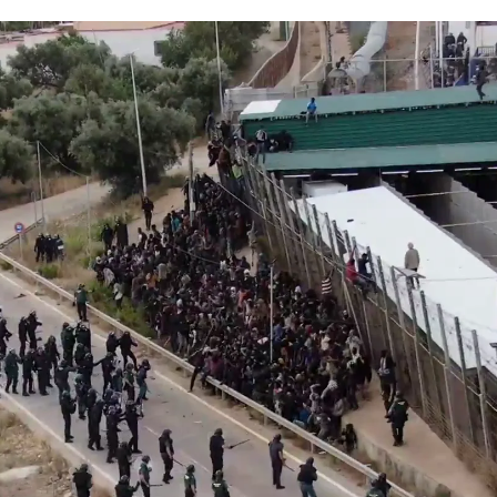
La Fiscalía archiva la investigación de l
Whatsapp
Facebook
X
Linkedin
2, 15:24
1:51
viernes las diligencias abiertas para investigar la