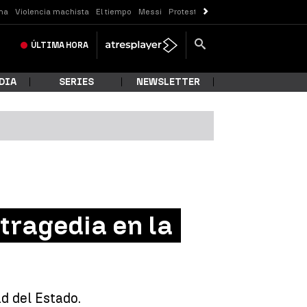
ma
Violencia machista
El tiempo
Messi
Protestas Sóller
Crisis Ceuta
ÚLTIMA
HORA
DIA
SERIES
NEWSLETTER
 tragedia en la
d del Estado.