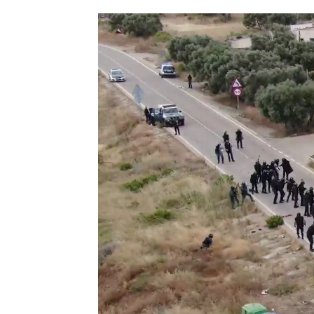
Luis Alcantud
Actualizado:
23 de diciembre de 202
Publicado:
23 de diciembre de 2022, 1
La Fiscalía ha
archivado
este 