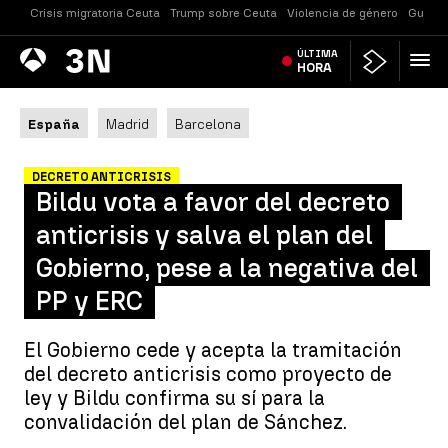
Crisis migratoria Ceuta
Trump sobre Ceuta
Violencia de género
Guerra
Antena
ÚLTIMA
Noticias
3
HORA
España
Madrid
Barcelona
DECRETO ANTICRISIS
Bildu vota a favor del decreto
anticrisis y salva el plan del
Gobierno, pese a la negativa del
PP y ERC
El Gobierno cede y acepta la tramitación
del decreto anticrisis como proyecto de
ley y Bildu confirma su sí para la
convalidación del plan de Sánchez.