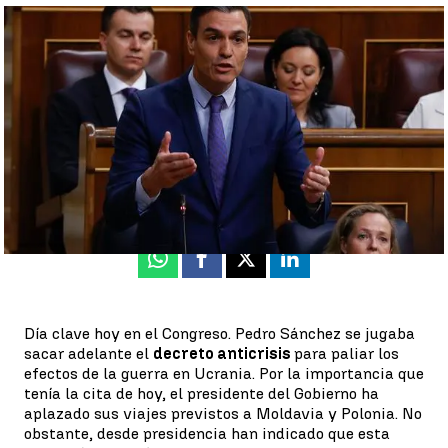
Bildu vota a favor del decreto anticrisis y salva el plan del
Gobierno, pese a la negativa del PP y ERC |
EFE
Antena 3 Noticias
Actualizado:
28 de abril de 2022, 15:09
Publicado:
28 de abril de 2022, 08:37
Whatsapp
Facebook
X
Linkedin
Día clave hoy en el Congreso. Pedro Sánchez se jugaba
sacar adelante el
decreto anticrisis
para paliar los
efectos de la guerra en Ucrania. Por la importancia que
tenía la cita de hoy, el presidente del Gobierno ha
aplazado sus viajes previstos a Moldavia y Polonia. No
obstante, desde presidencia han indicado que esta