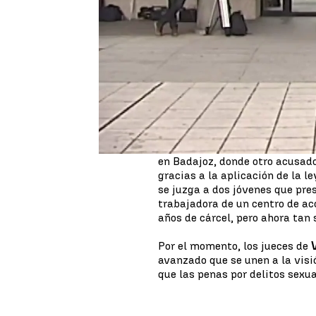
La incertidumbre sigue ahí con
Mientras, cada comunidad autó
última rebaja de condena ha te
que ya llevaba cumpliendo pen
su condena
y el dictamen de 
para cumplir con la pena mínim
total de 12 años a 7.
Con este caso ya son
13 las e
A esto se le suman también la
en Badajoz, donde otro acusad
gracias a la aplicación de la le
se juzga a dos jóvenes que pr
trabajadora de un centro de ac
años de cárcel, pero ahora tan 
Por el momento, los jueces de
avanzado que se unen a la visi
que las penas por delitos sexu