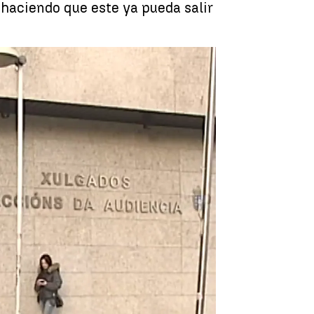
 haciendo que este ya pueda salir
sa de la ley del 'solo sí es sí' |
Antena 3 Noticias