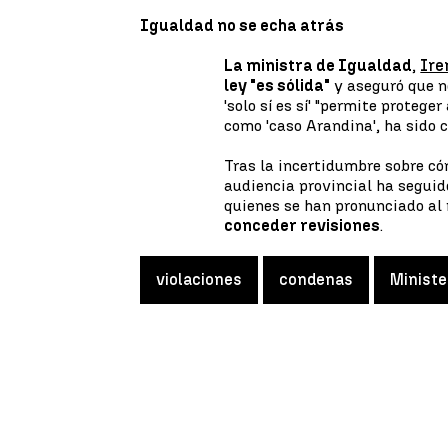
Igualdad no se echa atrás
La ministra de Igualdad
,
Ire
ley "es sólida"
y aseguró que no
'solo sí es sí' "permite protege
como 'caso Arandina', ha sido 
Tras la incertidumbre sobre có
audiencia provincial ha seguid
quienes se han pronunciado al
conceder revisiones
.
violaciones
condenas
Ministe