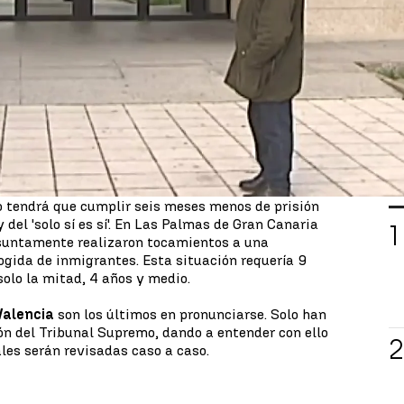
 la aplicación de la
ley del 'solo sí es sí'
.
noma toma las decisiones que ve correctas. La
nido lugar en Vigo. Un
condenado por violación
a 11 años ha salido
en libertad tras la revisión de
una nueva sentencia. Le quedaba tan solo un año
a de la antigua ley, pero la nueva ha rebajado el
xcarcelaciones y 42 las revisiones de condenas
.
L
s nuevas sentencias. Una de ellas se ha suavizado
o tendrá que cumplir seis meses menos de prisión
y del 'solo sí es sí'. En Las Palmas de Gran Canaria
esuntamente realizaron tocamientos a una
ogida de inmigrantes. Esta situación requería 9
solo la mitad, 4 años y medio.
Valencia
son los últimos en pronunciarse. Solo han
ón del Tribunal Supremo, dando a entender con ello
ales serán revisadas caso a caso.