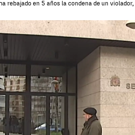
ha rebajado en 5 años la condena de un violador,
Ascienden a 42 las condenas rebajadas a cau
Whatsapp
Facebook
X
Linkedin