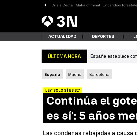
Crisis Ceuta
Mafia criminal
Incendios forestal
Antena
Noticias
3
ACTUALIDAD
DEPORTES
L
España establece con
ÚLTIMA HORA
¿Qué
España
Madrid
Barcelona
LEY 'SOLO SÍ ES SÍ'
Continúa el gote
es sí': 5 años m
Busc
Las condenas rebajadas a causa de 