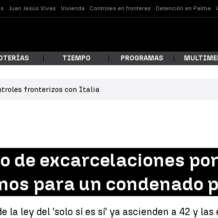
es
Juan Jesús Vivas
Vivienda
Controles en fronteras
Detención en Palma
OTERÍAS
TIEMPO
PROGRAMAS
MULTIME
troles fronterizos con Italia
 estás buscando?
o de excarcelaciones por l
enos para un condenado p
ar
la ley del 'solo sí es sí' ya ascienden a 42 y las