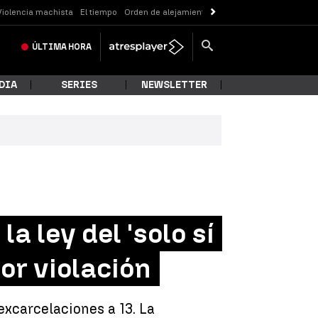
Violencia machista
El tiempo
Orden de alejamiento
Messi
ÚLTIMA
HORA
DIA
SERIES
NEWSLETTER
a ley del 'solo sí
or violación
 excarcelaciones a 13. La