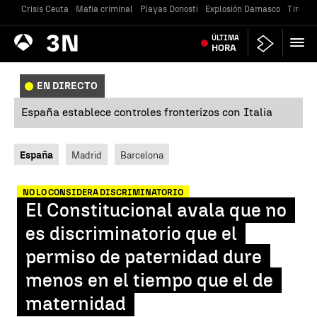
Crisis Ceuta
Mafia criminal
Playas Donosti
Explosión Damasco
Tiroteo
Antena
ÚLTIMA
Noticias
3
HORA
EN DIRECTO
España establece controles fronterizos con Italia
España
Madrid
Barcelona
NO LO CONSIDERA DISCRIMINATORIO
El Constitucional avala que no
es discriminatorio que el
permiso de paternidad dure
menos en el tiempo que el de
maternidad