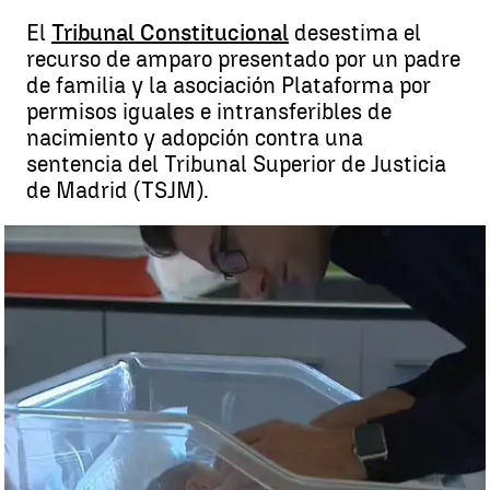
El
Tribunal Constitucional
desestima el
recurso de amparo presentado por un padre
de familia y la asociación Plataforma por
permisos iguales e intransferibles de
nacimiento y adopción contra una
sentencia del Tribunal Superior de Justicia
de Madrid (TSJM).
El Constitucional avala que no es discriminatorio que el permiso de
paternidad dure menos en el tiempo que el de maternidad |
antena3noticias.com
Madrid
Antena 3 Noticias
Publicado:
23 de octubre de 2018, 14:07