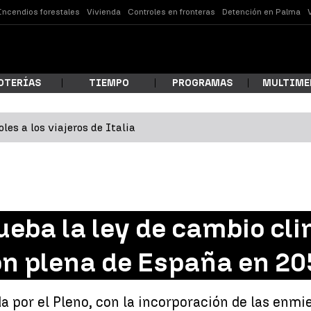
Incendios forestales
Vivienda
Controles en fronteras
Detención en Palma
OTERÍAS
TIEMPO
PROGRAMAS
MULTIME
les a los viajeros de Italia
 estás buscando?
eba la ley de cambio cli
n plena de España en 20
ar
a por el Pleno, con la incorporación de las enmi