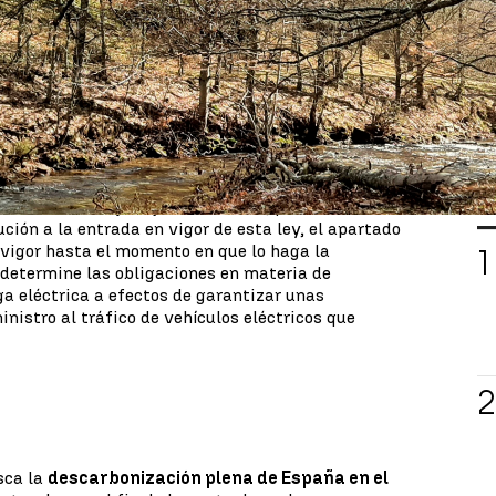
 transición energética
ha sido aprobada por el
las enmiendas del Senado. La ley ha llegado al
años después de la
ratificación del Acuerdo de
 responde al compromiso asumido por España en el
a la
emergencia climática
y pone en el centro de
 energética.
se quiere reducir las emisiones
y la mejora de la
a
entrará en vigor al día siguiente de su
L
ial del Estado (BOE)
. No obstante, para los
ción a la entrada en vigor de esta ley, el apartado
n vigor hasta el momento en que lo haga la
 determine las obligaciones en materia de
ga eléctrica a efectos de garantizar unas
nistro al tráfico de vehículos eléctricos que
sca la
descarbonización plena de España en el