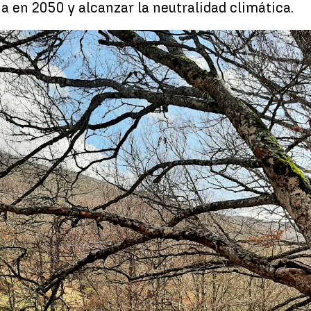
 en 2050 y alcanzar la neutralidad climática.
El Congreso aprueba hoy la ley de cambio climático: La descarboni
ñano
Whatsapp
Facebook
X
Linkedin