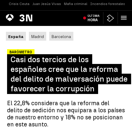
Crisis Ceuta
Juan Jesús Vivas
Mafia criminal
Incendios forestales
Vi
Antena
ÚLTIMA
Noticias
3
HORA
España
Madrid
Barcelona
BARÓMETRO
Casi dos tercios de los
españoles cree que la reforma
del delito de malversación puede
favorecer la corrupción
El 22,8% considera que la reforma del
delito de sedición nos equipara a los países
de nuestro entorno y 18% no se posicionan
en este asunto.