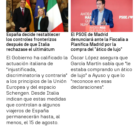
CRISIS MIGRATORIA
PSOE MADRID
España decide restablecer
El PSOE de Madrid
los controles fronterizos
denunciará ante la Fiscalía a
después de que Italia
Planifica Madrid por la
rechazase el ultimátum
compra del "ático de lujo"
El Gobierno ha calificado la
Óscar López asegura que
actuación italiana de
García Martín sabía que "le
"injustificada,
estaba comprando un ático
discriminatoria y contraria"
de lujo" a Ayuso y que lo
a los principios de la Unión
"reconoce en esas
Europea y del espacio
declaraciones".
Schengen. Desde Italia
indican que estas medidas
que controlan a algunos
viajeros de España
permanecerán hasta, al
menos, el 15 de agosto.