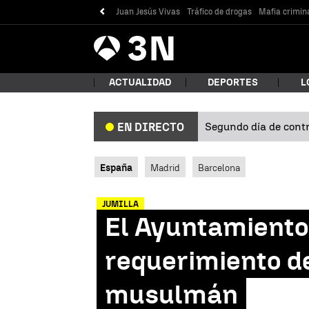
Juan Jesús Vivas
Tráfico de drogas
Mafia crimin
Antena
Noticias
3
ACTUALIDAD
DEPORTES
L
Segundo día de contro
EN DIRECTO
¿Qué
España
Madrid
Barcelona
JUMILLA
El Ayuntamiento 
requerimiento de
musulmán
Bus