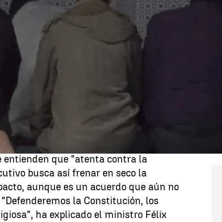
Whatsapp
Facebook
X
Linkedin
s la protagonista de los primeros días de
 ayuntamiento de
limitar el uso de
 ciertas actividades -
excluyendo así el
 a ser, por segunda semana consecutiva,
s partidos.
n presentado un requerimiento para
 entienden que "atenta contra la
ecutivo busca así frenar en seco la
pacto, aunque es un acuerdo que aún no
 "Defenderemos la Constitución, los
ligiosa", ha explicado el ministro Félix