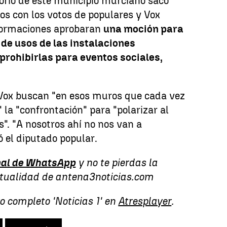
torio de este municipio murciano sacó
s con los votos de populares y Vox
formaciones aprobaran
una moción para
de usos de las instalaciones
 prohibirlas para eventos sociales,
Vox buscan "en esos muros que cada vez
 la "confrontación" para "polarizar al
s". "A nosotros ahí no nos van a
 el diputado popular.
al de WhatsApp
y no te pierdas la
ctualidad de antena3noticias.com
o completo 'Noticias 1' en
Atresplayer
.