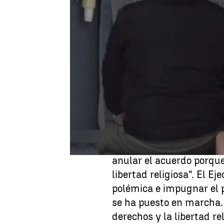
David Ávila
Publicado:
11 de agosto de 2025, 16:05
La polémica en Jumilla e
agosto. La decisión del
centros deportivos
para
rezo musulmán
- vuelve
el arma política entre lo
Desde el Gobierno ya ha
anular el acuerdo porque
libertad religiosa". El Ej
polémica e impugnar el 
se ha puesto en marcha.
derechos y la libertad re