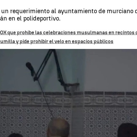
 un requerimiento al ayuntamiento de murciano de
n en el polideportivo.
 VOX que prohíbe las celebraciones musulmanas en recintos 
umilla y pide prohibir el velo en espacios públicos
El Ayuntamiento de Jumilla guarda silencio t