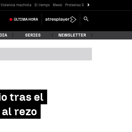
Violencia machista
El tiempo
Messi
Protestas Sóller
Crisis Ceuta
ÚLTIMA
HORA
DIA
SERIES
NEWSLETTER
o tras el
 al rezo