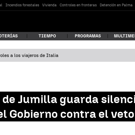
al
Incendios forestales
Vivienda
Controles en fronteras
Detención en Palma
OTERÍAS
TIEMPO
PROGRAMAS
MULTIME
les a los viajeros de Italia
 estás buscando?
de Jumilla guarda silenci
l Gobierno contra el veto
car