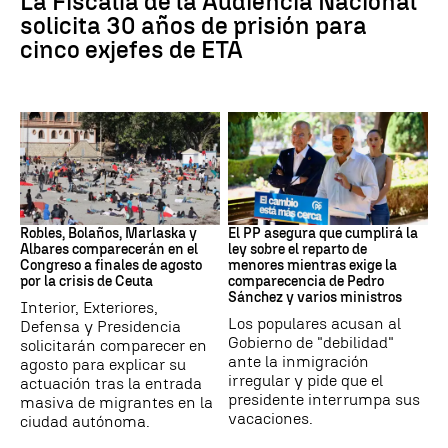
La Fiscalía de la Audiencia Nacional
solicita 30 años de prisión para
cinco exjefes de ETA
Crisis migratoria
Crisis migratoria
Robles, Bolaños, Marlaska y
El PP asegura que cumplirá la
Albares comparecerán en el
ley sobre el reparto de
Congreso a finales de agosto
menores mientras exige la
por la crisis de Ceuta
comparecencia de Pedro
Sánchez y varios ministros
Interior, Exteriores,
Los populares acusan al
Defensa y Presidencia
Gobierno de "debilidad"
solicitarán comparecer en
ante la inmigración
agosto para explicar su
irregular y pide que el
actuación tras la entrada
presidente interrumpa sus
masiva de migrantes en la
vacaciones.
ciudad autónoma.