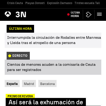
Crisis Ceuta
Playas Donosti
Explosión Damasco
Tiroteo escuela Tailandi
Antena
ÚLTIMA
Noticias
3
HORA
ÚLTIMA HORA
Interrumpida la circulación de Rodalíes entre Manresa
y Lleida tras el atropello de una persona
DIRECTO
Cientos de menores acuden a la comisaría de Ceuta
para ser registrados
España
Madrid
Barcelona
PRIMO DE RIVERA
Así será la exhumación de