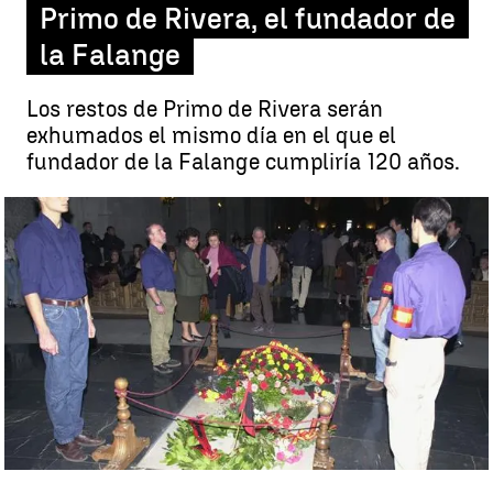
Primo de Rivera, el fundador de
la Falange
Los restos de Primo de Rivera serán
exhumados el mismo día en el que el
fundador de la Falange cumpliría 120 años.
La exhumación de Primo de Rivera |
EFE
Antena 3 Noticias
Publicado:
21 de abril de 2023, 15:16
Whatsapp
Facebook
X
Linkedin