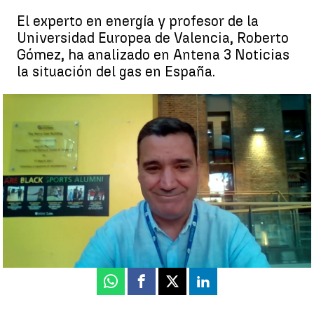
El experto en energía y profesor de la
Universidad Europea de Valencia, Roberto
Gómez, ha analizado en Antena 3 Noticias
la situación del gas en España.
Entrevista a Roberto Gómez, experto en energía y profesor de la
Universidad Europea de Valencia, en Antena 3 Noticias con
Vicente Vallés |
Antena 3 Noticias
Antena 3 Noticias
Actualizado:
21 de julio de 2022, 06:00
Publicado:
20 de julio de 2022, 22:32
Whatsapp
Facebook
X
Linkedin