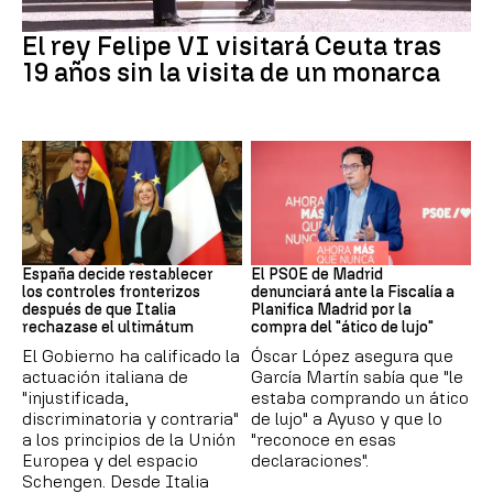
Crisis Migratoria
El rey Felipe VI visitará Ceuta tras
19 años sin la visita de un monarca
CRISIS MIGRATORIA
PSOE MADRID
España decide restablecer
El PSOE de Madrid
los controles fronterizos
denunciará ante la Fiscalía a
después de que Italia
Planifica Madrid por la
rechazase el ultimátum
compra del "ático de lujo"
El Gobierno ha calificado la
Óscar López asegura que
actuación italiana de
García Martín sabía que "le
"injustificada,
estaba comprando un ático
discriminatoria y contraria"
de lujo" a Ayuso y que lo
a los principios de la Unión
"reconoce en esas
Europea y del espacio
declaraciones".
Schengen. Desde Italia