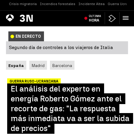
Crisis migratoria
Incendios forestales
Incidente Altea
Guerra Ucrania
Antena
ÚLTIMA
Noticias
3
HORA
EN DIRECTO
Segundo día de controles a los viajeros de Italia
España
Madrid
Barcelona
GUERRA RUSO-UCRANIANA
El análisis del experto en
energía Roberto Gómez ante el
recorte de gas: "La respuesta
más inmediata va a ser la subida
de precios"