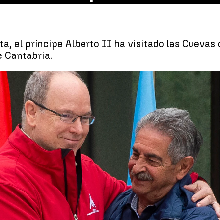
a, el príncipe Alberto II ha visitado las Cuevas 
e Cantabria.
Alberto II de Mónaco viaja a Cantabria pa