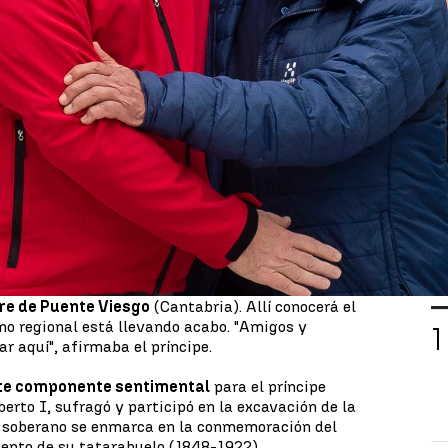
Whatsapp
Facebook
X
Linkedin
en la Zarzuela, donde ambos disfrutaron de un
o, Alberto II, ha viajado esta mañana hasta
 al presidente Miguel Ángel Revilla.
ués de doce años
, en las cuevas del Monte
mera visita recibía, en nombre de su tatarabuelo,
e Cantabria por el mecenazgo de las excavaciones
tarabuelo participó.
L
s instalaciones, todavía en construcción, del
re de Puente Viesgo
(Cantabria). Allí conocerá el
rno regional está llevando acabo. "Amigos y
r aquí", afirmaba el príncipe.
te componente sentimental
para el príncipe
erto I, sufragó y participó en la excavación de la
l soberano se enmarca en la conmemoración del
iento de su tatarabuelo (1848-1922).