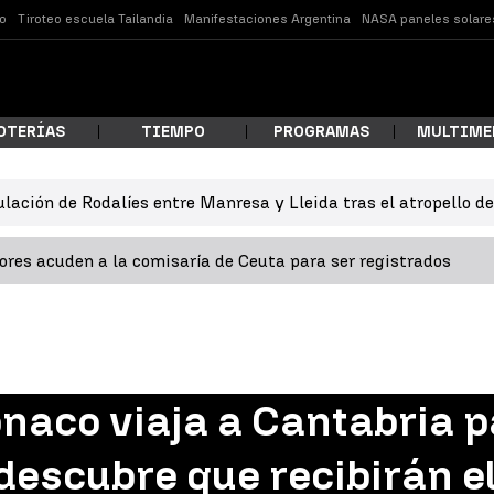
o
Tiroteo escuela Tailandia
Manifestaciones Argentina
NASA paneles solare
OTERÍAS
TIEMPO
PROGRAMAS
MULTIME
ulación de Rodalíes entre Manresa y Lleida tras el atropello d
 estás buscando?
res acuden a la comisaría de Ceuta para ser registrados
naco viaja a Cantabria p
ar
descubre que recibirán e