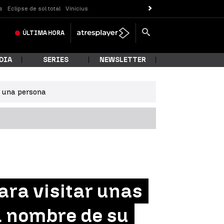
s
Eclipse de sol total
Vinicius
ÚLTIMA
HORA
DIA
SERIES
NEWSLETTER
e una persona
ara visitar unas
l nombre de su