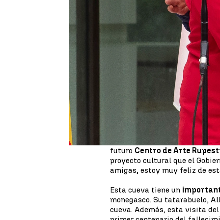
Zaira González
Publicado:
16 de octubre de 2022, 19:08
Tras su visita al
rey Felipe VI
almuerzo, el príncipe de Mónac
Cantabria
para reunirse junto
Ambos se reencontraban,
desp
Castillo nuevamente. En su pri
Alberto I, el agradecimiento d
en Monte Castillo, donde su ta
Esta vez vuelve para visitar la
futuro
Centro de Arte Rupest
proyecto cultural que el Gobie
amigas, estoy muy feliz de esta
Esta cueva tiene un
importan
monegasco. Su tatarabuelo, Alb
cueva. Además, esta visita de
primer centenario del fallecim