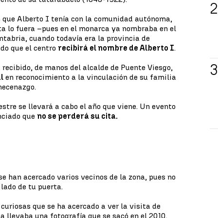
n que Alberto I tenía con la comunidad autónoma,
ta lo fuera –pues en el monarca ya nombraba en el
antabria, cuando todavía era la provincia de
do que el centro
recibirá el nombre de Alberto I
.
recibido, de manos del alcalde de Puente Viesgo,
l
en reconocimiento a la vinculación de su familia
 mecenazgo.
estre se llevará a cabo el año que viene. Un evento
unciado que
no se perderá su cita.
e han acercado varios vecinos de la zona, pues no
 lado de tu puerta.
curiosas que se ha acercado a ver la visita de
la llevaba una fotografía que se sacó en el 2010,