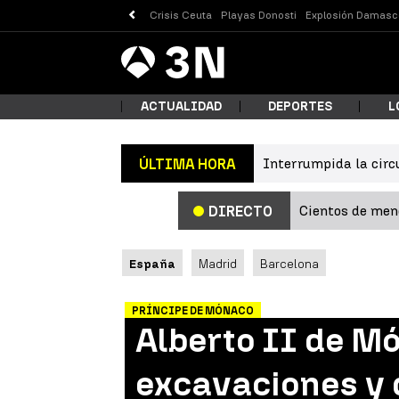
Crisis Ceuta
Playas Donosti
Explosión Damasc
Antena
Noticias
3
ACTUALIDAD
DEPORTES
L
Interrumpida la circ
ÚLTIMA HORA
¿Qué
Cientos de meno
DIRECTO
España
Madrid
Barcelona
PRÍNCIPE DE MÓNACO
Alberto II de Mó
Busc
excavaciones y 