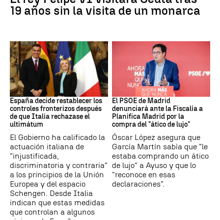
19 años sin la visita de un monarca
CRISIS MIGRATORIA
PSOE MADRID
España decide restablecer los
El PSOE de Madrid
controles fronterizos después
denunciará ante la Fiscalía a
de que Italia rechazase el
Planifica Madrid por la
ultimátum
compra del "ático de lujo"
El Gobierno ha calificado la
Óscar López asegura que
actuación italiana de
García Martín sabía que "le
"injustificada,
estaba comprando un ático
discriminatoria y contraria"
de lujo" a Ayuso y que lo
a los principios de la Unión
"reconoce en esas
Europea y del espacio
declaraciones".
Schengen. Desde Italia
indican que estas medidas
que controlan a algunos