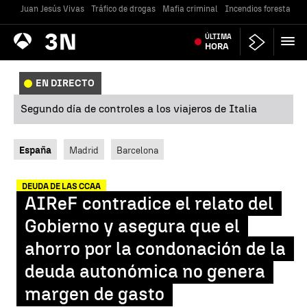
Juan Jesús Vivas
Tráfico de drogas
Mafia criminal
Incendios forestales
Antena
ÚLTIMA
Noticias
3
HORA
EN DIRECTO
Segundo día de controles a los viajeros de Italia
España
Madrid
Barcelona
DEUDA DE LAS CCAA
AIReF contradice el relato del
Gobierno y asegura que el
ahorro por la condonación de la
deuda autonómica no genera
margen de gasto