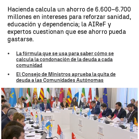
Hacienda calcula un ahorro de 6.600–6.700
millones en intereses para reforzar sanidad,
educación y dependencia; la AIReF y
expertos cuestionan que ese ahorro pueda
gastarse.
La fórmula que se usa para saber cómo se
calcula la condonación de la deuda a cada
comunidad
El Consejo de Ministros aprueba la quita de
deuda a las Comunidades Autónomas
AIReF tumba el relato del Gobierno y asegura que el ahorro por la
condonación de la deuda autonómica no genera margen de gasto |
Antena 3 Noticias