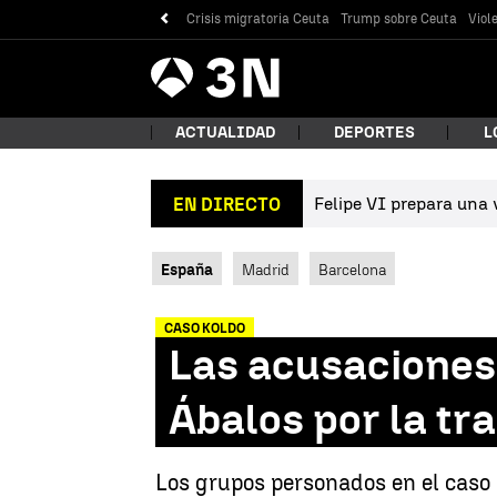
Crisis migratoria Ceuta
Trump sobre Ceuta
Viol
Antena
Noticias
3
ACTUALIDAD
DEPORTES
L
Felipe VI prepara una v
EN DIRECTO
¿Qué
España
Madrid
Barcelona
CASO KOLDO
Las acusaciones
Ábalos por la tr
Bus
Los grupos personados en el caso 