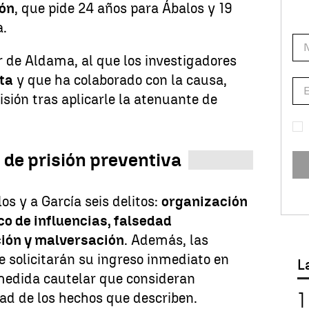
ión
, que pide 24 años para Ábalos y 19
a.
r de Aldama, al que los investigadores
ta
y que ha colaborado con la causa,
risión tras aplicarle la atenuante de
n de prisión preventiva
los y a García seis delitos:
organización
co de influencias, falsedad
ión y malversación
. Además, las
 solicitarán su ingreso inmediato en
L
 medida cautelar que consideran
ad de los hechos que describen.