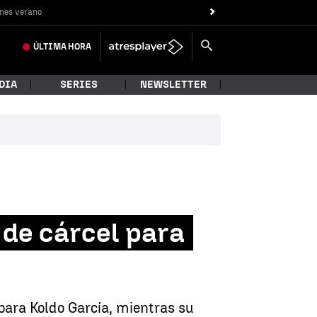
nes verano
ÚLTIMA
HORA
DIA
SERIES
NEWSLETTER
 de cárcel para
para Koldo García, mientras su