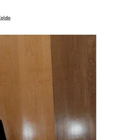
Koldo
abalos |
EFE