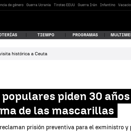
encia de género
Guerra Ucrania
Tiroteo EEUU
Guerra Irán
Infantino
Vacacio
OTERÍAS
TIEMPO
PROGRAMAS
MULTIME
isita histórica a Ceuta
 estás buscando?
 populares piden 30 años
ama de las mascarillas
car
reclaman prisión preventiva para el exministro y 