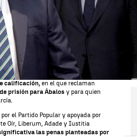
Whatsapp
Facebook
X
Linkedin
7:21
ado en
libertad provisional
en un
ición procesal se endurece tras el
CO, un escenario que también alcanza al
los
.
 caso Koldo avanza ahora hacia un punto
 las acusaciones populares
hayan
e calificación,
en el que reclaman
de prisión para Ábalos
y para quien
rcía.
 por el Partido Popular y apoyada por
e Oír, Liberum, Adade y Iustitia
ignificativa las penas planteadas por