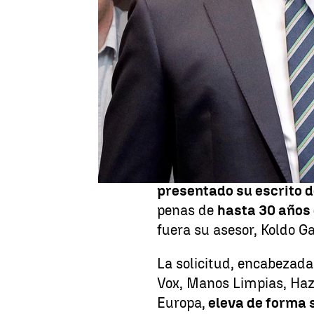
Publicado:
20 de noviembre de 2025, 1
Santos Cerdán ha qued
momento en el que su pos
reciente informe de la U
exministro José Luis
Ába
La derivada judicial del
decisivo después de que
presentado su escrito d
penas de
hasta 30 años 
fuera su asesor, Koldo Ga
La solicitud, encabezada
Vox, Manos Limpias, Hazt
Europa,
eleva de forma s