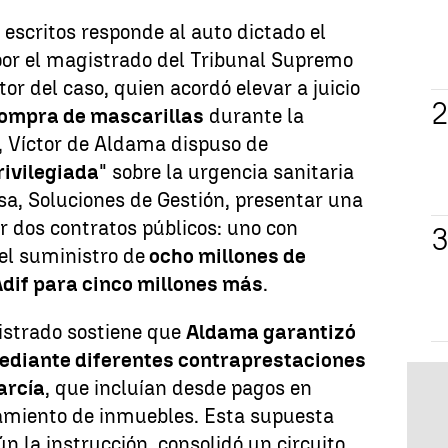
 escritos responde al auto dictado el
or el magistrado del Tribunal Supremo
or del caso, quien acordó elevar a juicio
ompra de mascarillas
durante la
, Víctor de Aldama dispuso de
rivilegiada
" sobre la urgencia sanitaria
a, Soluciones de Gestión, presentar una
ar dos contratos públicos: uno con
el suministro de
ocho millones de
Adif para cinco millones más
.
istrado sostiene que
Aldama garantizó
ediante diferentes contraprestaciones
arcía
, que incluían desde pagos en
damiento de inmuebles. Esta supuesta
ún la instrucción, consolidó un circuito