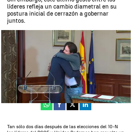
líderes refleja un cambio diametral en su
postura inicial de cerrazón a gobernar
juntos.
El abrazo entre Pedro Sánchez y Pablo Iglesias que cierra sus
desencuentros para formar Gobierno |
Antena 3 Noticias
Antena 3 Noticias
Actualizado:
12 de noviembre de 2019, 15:50
Publicado:
12 de noviembre de 2019, 15:32
Whatsapp
Facebook
X
Linkedin
Tan sólo dos días después de las elecciones del 10-N