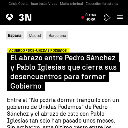
Crisis Ceuta
Juan Jesús Vivas
Mafia criminal
Incendios forestales
Vivi
Antena
ÚLTIMA
Noticias
3
HORA
España
Madrid
Barcelona
ACUERDO PSOE-UNIDAS PODEMOS
El abrazo entre Pedro Sánchez
y Pablo Iglesias que cierra sus
desencuentros para formar
Gobierno
Entre el "No podría dormir tranquilo con un
gobierno de Unidas Podemos" de Pedro
Sánchez y el abrazo de este con Pablo
Iglesias tan solo han pasado unos meses.
Sin embargo, este último gesto entre los