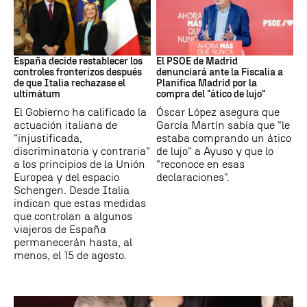
CRISIS MIGRATORIA
PSOE MADRID
España decide restablecer los
El PSOE de Madrid
controles fronterizos después
denunciará ante la Fiscalía a
de que Italia rechazase el
Planifica Madrid por la
ultimátum
compra del "ático de lujo"
El Gobierno ha calificado la
Óscar López asegura que
actuación italiana de
García Martín sabía que "le
"injustificada,
estaba comprando un ático
discriminatoria y contraria"
de lujo" a Ayuso y que lo
a los principios de la Unión
"reconoce en esas
Europea y del espacio
declaraciones".
Schengen. Desde Italia
indican que estas medidas
que controlan a algunos
viajeros de España
permanecerán hasta, al
menos, el 15 de agosto.