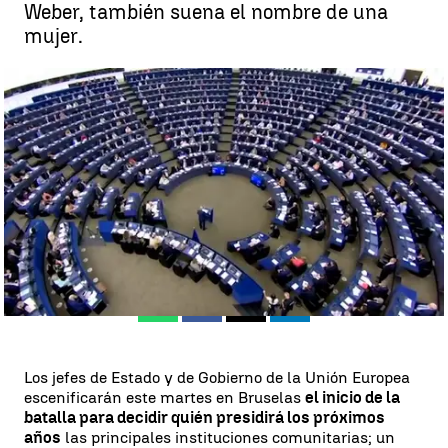
Weber, también suena el nombre de una
mujer.
Los líderes de la UE se reúnen en Bruselas para repartir los altos
cargos tras las elecciones |
Antena 3 Noticias
Antena 3 Noticias
Publicado:
28 de mayo de 2019, 07:32
Whatsapp
Facebook
X
Linkedin
Los jefes de Estado y de Gobierno de la Unión Europea
escenificarán este martes en Bruselas
el inicio de la
batalla para decidir quién presidirá los próximos
años
las principales instituciones comunitarias; un