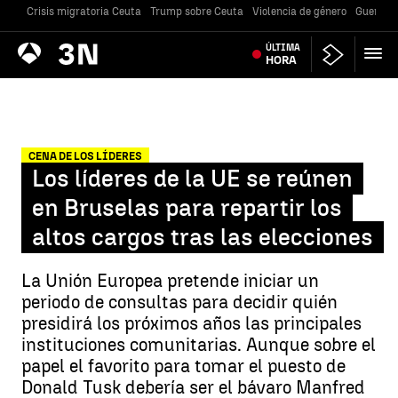
Crisis migratoria Ceuta
Trump sobre Ceuta
Violencia de género
Guerra U
Antena
ÚLTIMA
Noticias
3
HORA
CENA DE LOS LÍDERES
Los líderes de la UE se reúnen
en Bruselas para repartir los
altos cargos tras las elecciones
La Unión Europea pretende iniciar un
periodo de consultas para decidir quién
presidirá los próximos años las principales
instituciones comunitarias. Aunque sobre el
papel el favorito para tomar el puesto de
Donald Tusk debería ser el bávaro Manfred