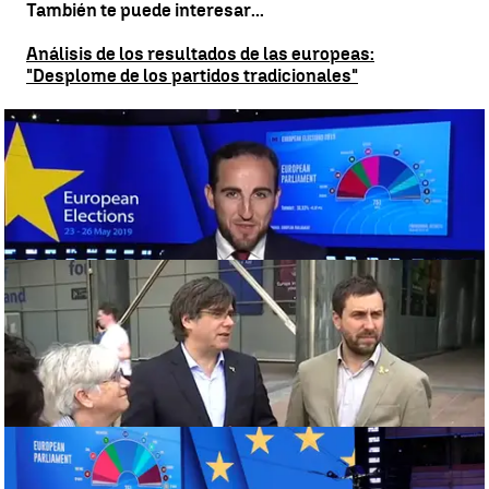
También te puede interesar...
Análisis de los resultados de las europeas:
"Desplome de los partidos tradicionales"
Análisis de los resultados de las europeas: "Desplome de los
partidos tradicionales" |
Análisis de los resultados de las europeas:
"Desplome de los partidos tradicionales"
¿Cuáles son las opciones de Junqueras, Puigdemont
y Comín para ocupar su escaño en el Parlamento
Europeo?
¿Cuáles son las opciones de Junqueras, Puigdemont y Comín para
ocupar su escaño en el Parlamento Europeo? |
¿Cuáles son las
opciones de Junqueras, Puigdemont y Comín para ocupar su escaño
en el Parlamento Europeo?
Fin del bipartidismo en Europa: populares y
socialistas pierden la mayoría absoluta por primera
vez
Fin del bipartidismo en Europa: populares y socialistas pierden la
mayoría absoluta por primera vez |
EFE