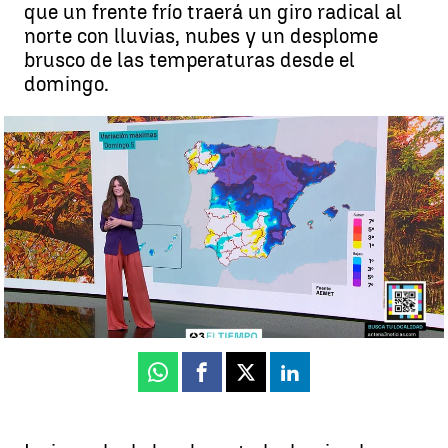
que un frente frío traerá un giro radical al
norte con lluvias, nubes y un desplome
brusco de las temperaturas desde el
domingo.
Mercedes Martín: "Calor casi veraniego en el sur y desplome
térmico en el norte" |
Antena 3 Noticias
Mercedes Martín
Publicado:
04 de octubre de 2025, 10:10
Whatsapp
Facebook
X
Linkedin