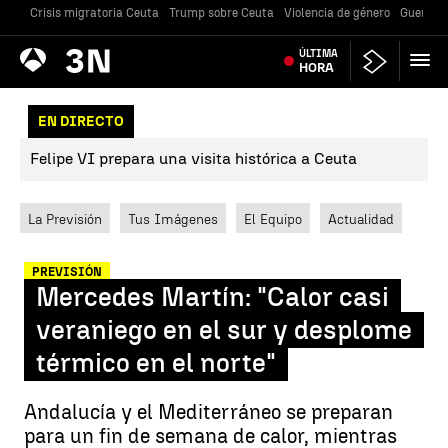
Crisis migratoria Ceuta
Trump sobre Ceuta
Violencia de género
Guerra U
Antena
ÚLTIMA
Noticias
3
HORA
EN DIRECTO
Felipe VI prepara una visita histórica a Ceuta
La Previsión
Tus Imágenes
El Equipo
Actualidad
PREVISIÓN
Mercedes Martín: "Calor casi
veraniego en el sur y desplome
térmico en el norte"
Andalucía y el Mediterráneo se preparan
para un fin de semana de calor, mientras