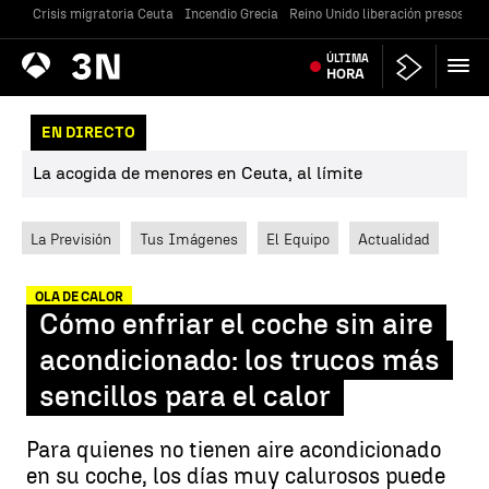
Crisis migratoria Ceuta
Incendio Grecia
Reino Unido liberación presos
Gu
Antena
ÚLTIMA
Noticias
3
HORA
EN DIRECTO
La acogida de menores en Ceuta, al límite
La Previsión
Tus Imágenes
El Equipo
Actualidad
OLA DE CALOR
Cómo enfriar el coche sin aire
acondicionado: los trucos más
sencillos para el calor
Para quienes no tienen aire acondicionado
en su coche, los días muy calurosos puede