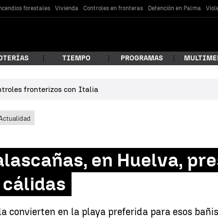
ncendios forestales
Vivienda
Controles en fronteras
Detención en Palma
Viol
OTERÍAS
TIEMPO
PROGRAMAS
MULTIME
roles fronterizos con Italia
 estás buscando?
Actualidad
alascañas, en Huelva, pr
 cálidas
car
 la convierten en la playa preferida para esos bañ