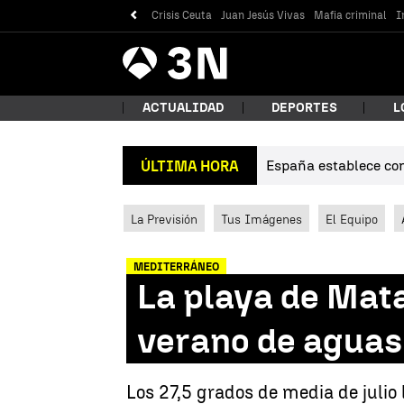
Crisis Ceuta
Juan Jesús Vivas
Mafia criminal
I
Antena
Noticias
3
ACTUALIDAD
DEPORTES
L
España establece cont
ÚLTIMA HORA
¿Qué
La Previsión
Tus Imágenes
El Equipo
MEDITERRÁNEO
La playa de Mat
verano de aguas
Bus
Los 27,5 grados de media de julio