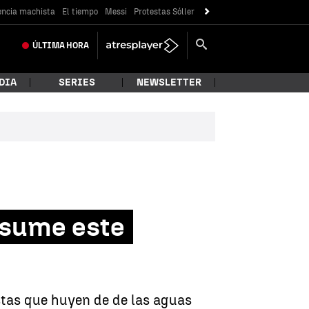
encia machista
El tiempo
Messi
Protestas Sóller
ÚLTIMA
HORA
DIA
SERIES
NEWSLETTER
esume este
istas que huyen de de las aguas