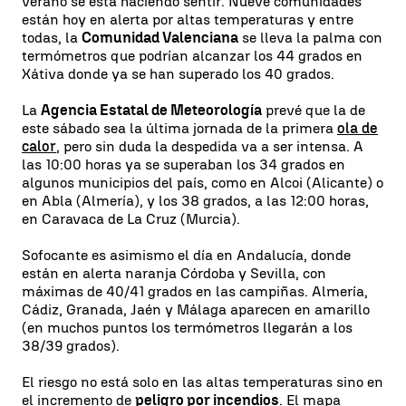
verano se está haciendo sentir. Nueve comunidades
están hoy en alerta por altas temperaturas y entre
todas, la
Comunidad Valenciana
se lleva la palma con
termómetros que podrían alcanzar los 44 grados en
Xátiva donde ya se han superado los 40 grados.
La
Agencia Estatal de Meteorología
prevé que la de
este sábado sea la última jornada de la primera
ola de
calor
, pero sin duda la despedida va a ser intensa. A
las 10:00 horas ya se superaban los 34 grados en
algunos municipios del país, como en Alcoi (Alicante) o
en Abla (Almería), y los 38 grados, a las 12:00 horas,
en Caravaca de La Cruz (Murcia).
Sofocante es asimismo el día en Andalucía, donde
están en alerta naranja Córdoba y Sevilla, con
máximas de 40/41 grados en las campiñas. Almería,
Cádiz, Granada, Jaén y Málaga aparecen en amarillo
(en muchos puntos los termómetros llegarán a los
38/39 grados).
El riesgo no está solo en las altas temperaturas sino en
el incremento de
peligro por incendios
. El mapa