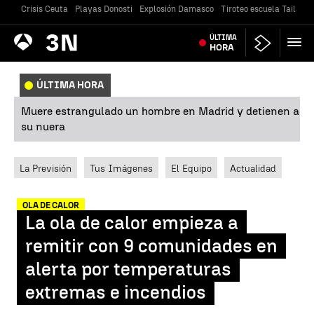
Crisis Ceuta
Playas Donosti
Explosión Damasco
Tiroteo escuela Tailandi
Antena
ÚLTIMA
Noticias
3
HORA
ÚLTIMA HORA
Muere estrangulado un hombre en Madrid y detienen a
su nuera
La Previsión
Tus Imágenes
El Equipo
Actualidad
OLA DE CALOR
La ola de calor empieza a
remitir con 9 comunidades en
alerta por temperaturas
extremas e incendios