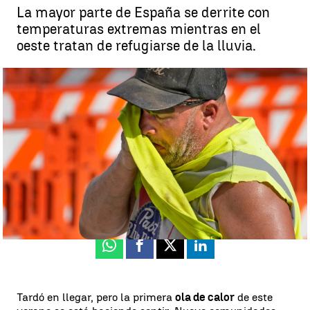
La mayor parte de España se derrite con
temperaturas extremas mientras en el
oeste tratan de refugiarse de la lluvia.
La ola de calor empieza a remitir con 9 comunidades en alerta por
temperaturas extremas e incendios |
Reuters
Miriam Vázquez
Publicado:
20 de julio de 2024, 17:01
Whatsapp
Facebook
X
Linkedin
Tardó en llegar, pero la primera
ola de calor
de este