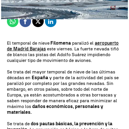
Actualizado:
12 de enero de 2021, 08:59
Publicado:
11 de enero de 2021, 15:51
Whatsapp
Facebook
X
Linkedin
El temporal de nieve
Filomena
paralizó el
aeropuerto
de Madrid Barajas
este viernes. La fuerte nevada tiñó
de blanco las pistas del Adolfo Suárez impidiendo
cualquier tipo de movimiento de aviones.
Se trata del mayor temporal de nieve de las últimas
décadas en
España
y parte de la actividad del país se
paralizó por completo por las grandes nevadas. Sin
embargo, en otros países, sobre todo del norte de
Europa, ya están acostumbrados a otras borrascas y
saben responder de manera eficaz para minimizar al
máximo los
daños económicos, personales y
materiales.
Se trata de
dos pautas básicas, la prevención y la