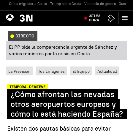
Crisis migratoria Ceuta
Trump sobre Ceuta
Violencia de género
Guerra U
Antena
ÚLTIMA
Noticias
3
HORA
DIRECTO
El PP pide la comparecencia urgente de Sánchez y
varios ministros por la crisis en Ceuta
La Previsión
Tus Imágenes
El Equipo
Actualidad
TEMPORAL DE NIEVE
¿Cómo afrontan las nevadas
otros aeropuertos europeos y
cómo lo está haciendo España?
Existen dos pautas básicas para evitar