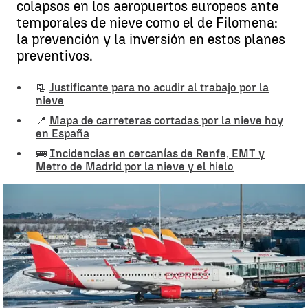
colapsos en los aeropuertos europeos ante
temporales de nieve como el de Filomena:
la prevención y la inversión en estos planes
preventivos.
📃
Justificante para no acudir al trabajo por la
nieve
📍
Mapa de carreteras cortadas por la nieve hoy
en España
🚌
Incidencias en cercanías de Renfe, EMT y
Metro de Madrid por la nieve y el hielo
¿Cómo afrontan las nevadas otros aeropuertos europeos y cómo lo
está haciendo España? |
EFE
Antena 3 Noticias