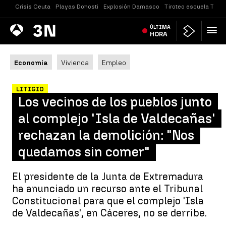
Crisis Ceuta
Playas Donosti
Explosión Damasco
Tiroteo escuela Taila
Antena
ÚLTIMA
Noticias
3
HORA
Economía
Vivienda
Empleo
LITIGIO
Los vecinos de los pueblos junto
al complejo 'Isla de Valdecañas'
rechazan la demolición: "Nos
quedamos sin comer"
El presidente de la Junta de Extremadura
ha anunciado un recurso ante el Tribunal
Constitucional para que el complejo 'Isla
de Valdecañas', en Cáceres, no se derribe.