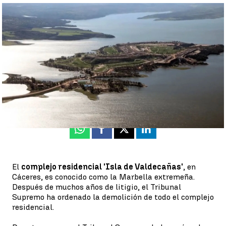
Los vecinos de los pueblos junto al complejo 'Isla de Valdecañas'
aseguran da trabajo y rechazan la demolición |
Antena 3
Noticias
Ángeles Pelayo |
Tania Latorre
Publicado:
09 de febrero de 2022, 18:26
Whatsapp
Facebook
X
Linkedin
El
complejo residencial 'Isla de Valdecañas'
, en
Cáceres, es conocido como la Marbella extremeña.
Después de muchos años de litigio, el Tribunal
Supremo ha ordenado la demolición de todo el complejo
residencial.