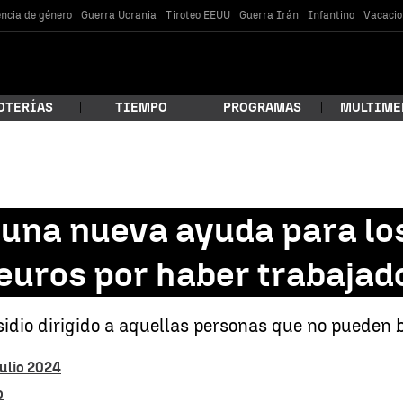
encia de género
Guerra Ucrania
Tiroteo EEUU
Guerra Irán
Infantino
Vacacio
OTERÍAS
TIEMPO
PROGRAMAS
MULTIME
 estás buscando?
 una nueva ayuda para los
 euros por haber trabajad
dio dirigido a aquellas personas que no pueden be
julio 2024
car
o