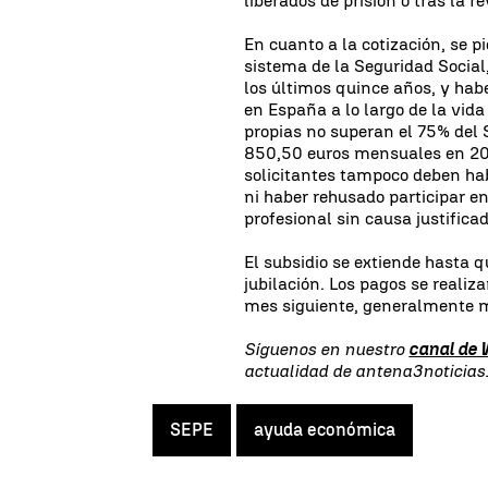
liberados de prisión o tras la 
En cuanto a la cotización, se p
sistema de la Seguridad Social
los últimos quince años, y ha
en España a lo largo de la vid
propias no superan el 75% del 
850,50 euros mensuales en 202
solicitantes tampoco deben ha
ni haber rehusado participar e
profesional sin causa justifica
El subsidio se extiende hasta q
jubilación. Los pagos se reali
mes siguiente, generalmente 
Síguenos en nuestro
canal de
actualidad de antena3noticia
SEPE
ayuda económica