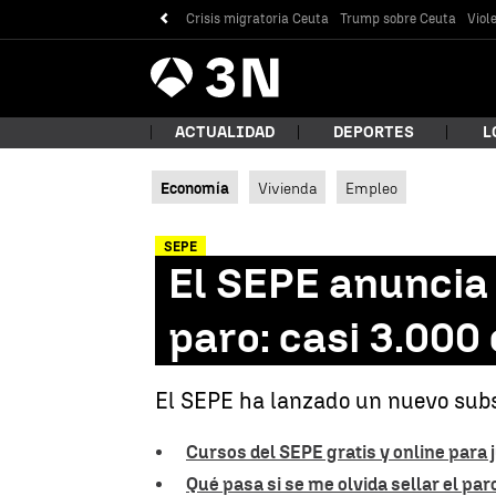
Crisis migratoria Ceuta
Trump sobre Ceuta
Viol
Antena
Noticias
3
ACTUALIDAD
DEPORTES
L
Economía
Vivienda
Empleo
¿Qué
SEPE
El SEPE anuncia
paro: casi 3.000
El SEPE ha lanzado un nuevo subsi
Cursos del SEPE gratis y online para 
Bus
Qué pasa si se me olvida sellar el par