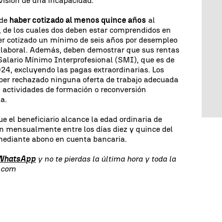
revisión de una incapacidad.
ide
haber cotizado al menos quince años
al
, de los cuales dos deben estar comprendidos en
ber cotizado un mínimo de seis años por desempleo
a laboral. Además, deben demostrar que sus rentas
Salario Mínimo Interprofesional (SMI), que es de
4, excluyendo las pagas extraordinarias. Los
ber rechazado ninguna oferta de trabajo adecuada
n actividades de formación o reconversión
da.
ue el beneficiario alcance la edad ordinaria de
zan mensualmente entre los días diez y quince del
mediante abono en cuenta bancaria.
 WhatsApp
y no te pierdas la última hora y toda la
s.com