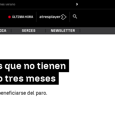
nes verano
ÚLTIMA
HORA
DIA
SERIES
NEWSLETTER
 que no tienen
o tres meses
neficiarse del paro.