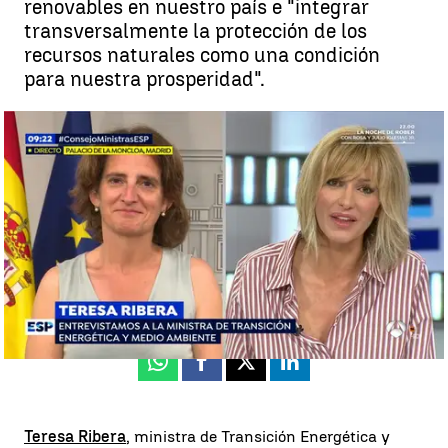
renovables en nuestro país e "integrar
transversalmente la protección de los
recursos naturales como una condición
para nuestra prosperidad".
Ribera, ministra de Transición Energética y Medio Ambiente: "El
recibo de la luz refleja cosas que hay que revisar y actualizar" |
antena3.com
Madrid
Antena 3 Noticias
Publicado:
08 de junio de 2018, 10:03
Whatsapp
Facebook
X
Linkedin
Teresa Ribera
, ministra de Transición Energética y