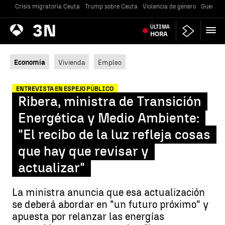
Crisis migratoria Ceuta
Trump sobre Ceuta
Violencia de género
Guerra U
Antena
ÚLTIMA
Noticias
3
HORA
Economía
Vivienda
Empleo
ENTREVISTA EN ESPEJO PÚBLICO
Ribera, ministra de Transición
Energética y Medio Ambiente:
"El recibo de la luz refleja cosas
que hay que revisar y
actualizar"
La ministra anuncia que esa actualización
se deberá abordar en "un futuro próximo" y
apuesta por relanzar las energías