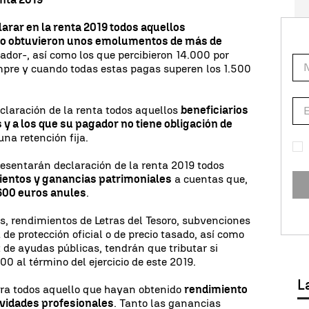
larar en la renta 2019 todos aquellos
año obtuvieron unos emolumentos de más de
ador-, así como los que percibieron 14.000 por
mpre y cuando todas estas pagas superen los 1.500
claración de la renta todos aquellos
beneficiarios
 a los que su pagador no tiene obligación de
una retención fija.
presentarán declaración de la renta 2019 todos
entos y ganancias patrimoniales
a cuentas que,
600 euros anules
.
, rendimientos de Letras del Tesoro, subvenciones
 de protección oficial o de precio tasado, así como
 de ayudas públicas, tendrán que tributar si
0 al término del ejercicio de este 2019.
L
ara todos aquello que hayan obtenido
rendimiento
tividades profesionales
. Tanto las ganancias