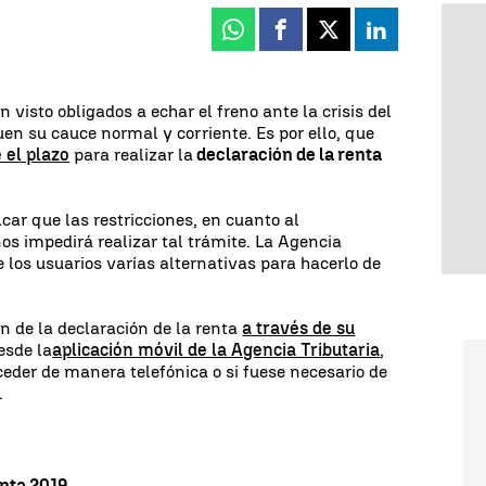
Whatsapp
Facebook
X
Linkedin
visto obligados a echar el freno ante la crisis del
guen su cauce normal y corriente. Es por ello, que
 el plazo
para realizar la
declaración de la renta
car que las restricciones, en cuanto al
os impedirá realizar tal trámite. La Agencia
de los usuarios varías alternativas para hacerlo de
n de la declaración de la renta
a través de su
esde la
aplicación móvil de la Agencia Tributaria
,
der de manera telefónica o si fuese necesario de
.
enta 2019