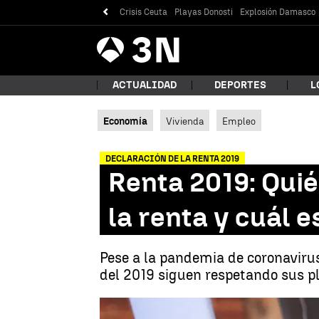
Crisis Ceuta
Playas Donosti
Explosión Damasco
Antena
Noticias
3
ACTUALIDAD
DEPORTES
L
Economía
Vivienda
Empleo
¿Qué
DECLARACIÓN DE LA RENTA 2019
Renta 2019: Quié
la renta y cuál 
Pese a la pandemia de coronavirus
del 2019 siguen respetando sus pla
Bus