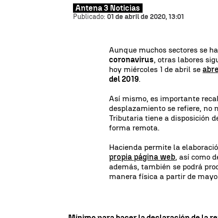
Antena 3 Noticias
Publicado:
01 de abril de 2020, 13:01
Aunque muchos sectores se han 
coronavirus
, otras labores si
hoy miércoles 1 de abril se
abre
del 2019
.
Así mismo, es importante recal
desplazamiento se refiere, no n
Tributaria tiene a disposición 
forma remota.
Hacienda permite la elaboració
propia página web
, así como d
además, también se podrá proce
manera física a partir de mayo
Mínimo para hacer la declaración de la r