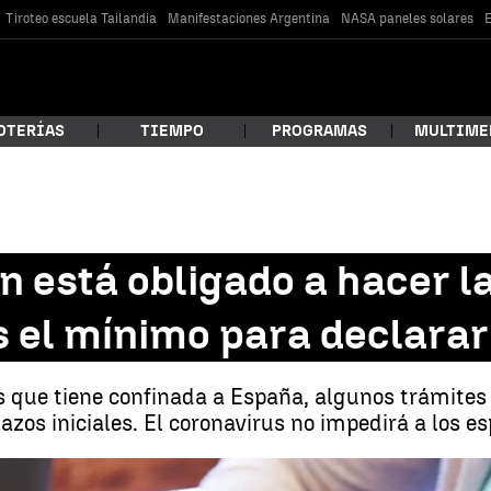
Tiroteo escuela Tailandia
Manifestaciones Argentina
NASA paneles solares
E
OTERÍAS
TIEMPO
PROGRAMAS
MULTIME
 estás buscando?
n está obligado a hacer l
es el mínimo para declarar
 que tiene confinada a España, algunos trámites 
zos iniciales. El coronavirus no impedirá a los es
car