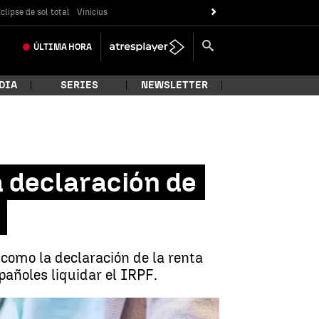
clipse de sol total
Vinicius
ÚLTIMA
HORA
DIA
SERIES
NEWSLETTER
a declaración de
como la declaración de la renta
pañoles liquidar el IRPF.