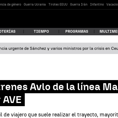
encia de género
Guerra Ucrania
Tiroteo EEUU
Guerra Irán
Infantino
Vacacio
OTERÍAS
TIEMPO
PROGRAMAS
MULTIME
cia urgente de Sánchez y varios ministros por la crisis en Ce
 estás buscando?
 trenes Avlo de la línea 
r AVE
car
il de viajero que suele realizar el trayecto, mayor