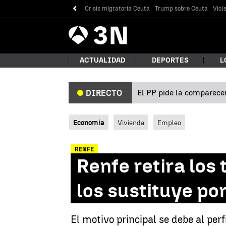
Crisis migratoria Ceuta
Trump sobre Ceuta
Viol
Antena
Noticias
3
ACTUALIDAD
DEPORTES
L
El PP pide la comparecen
DIRECTO
¿Qué
Economía
Vivienda
Empleo
RENFE
Renfe retira los
los sustituye po
Bus
El motivo principal se debe al perf