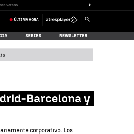
nes verano
ÚLTIMA
HORA
DIA
SERIES
NEWSLETTER
uta
Madrid-Barcelona y
itariamente corporativo. Los