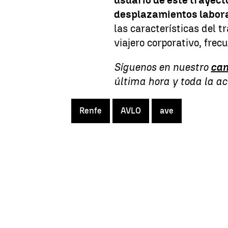
desplazamientos labor
las características del t
viajero corporativo, frec
Síguenos en nuestro
can
última hora y toda la a
Renfe
AVLO
ave