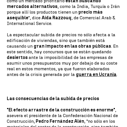
como un mercado prioritario
están buscando
mercados alternativos
, como la India, Turquía o Irán
porque allí los productos tienen un
precio más
asequible
", dice
Aída Razzouq
, de Comercial Arab &
International Service.
La espectacular subida de precios no sólo afecta a la
edificación de viviendas, sino que también está
causando un
gran impacto en las obras públicas
. En
este sentido, hay concursos que se están quedando
desiertos
ante la imposibilidad de las empresas de
asumir unos presupuestos muy por debajo de su coste
real en estos momentos, ya que fueron elaborados
antes de la crisis generada por la
guerra en Ucrania
.
Las consecuencias de la subida de precios
"El efecto arrastre de la construcción es enorme"
,
asevera el presidente de la Confederación Nacional de
Construcción,
Pedro Fernández Alén
, "no sólo en los
materiales del sector de la construcción, sino también