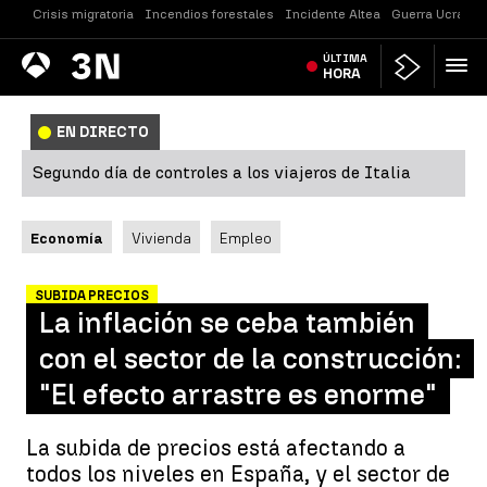
Crisis migratoria
Incendios forestales
Incidente Altea
Guerra Ucrania
Antena
ÚLTIMA
Noticias
3
HORA
EN DIRECTO
Segundo día de controles a los viajeros de Italia
Economía
Vivienda
Empleo
SUBIDA PRECIOS
La inflación se ceba también
con el sector de la construcción:
"El efecto arrastre es enorme"
La subida de precios está afectando a
todos los niveles en España, y el sector de