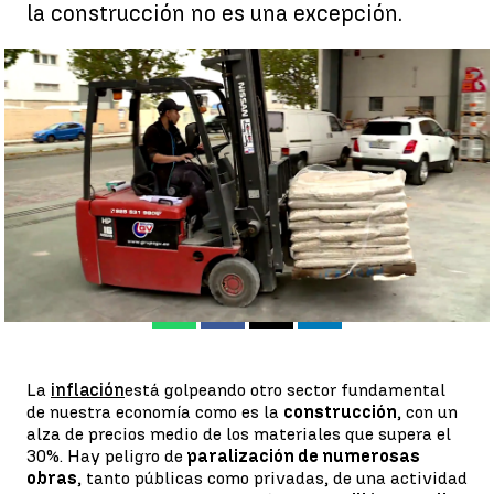
la construcción no es una excepción.
La inflación se ceba con el sector de la construcción |
antena3noticias.com
Álvaro Perreau
Publicado:
22 de octubre de 2022, 20:04
Whatsapp
Facebook
X
Linkedin
La
inflación
está golpeando otro sector fundamental
de nuestra economía como es la
construcción
, con un
alza de precios medio de los materiales que supera el
30%. Hay peligro de
paralización de numerosas
obras
, tanto públicas como privadas, de una actividad