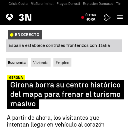
Crisis Ceuta
Mafia criminal
Playas Donosti
Explosión Damasco
Tiroteo
Antena
ÚLTIMA
Noticias
3
HORA
EN DIRECTO
España establece controles fronterizos con Italia
Economía
Vivienda
Empleo
GIRONA
Girona borra su centro histórico
del mapa para frenar el turismo
masivo
A partir de ahora, los visitantes que
intentan llegar en vehículo al corazón