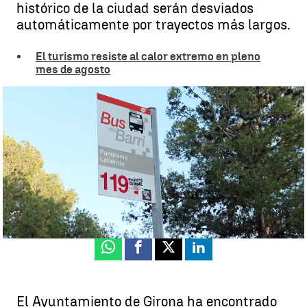
histórico de la ciudad serán desviados
automáticamente por trayectos más largos.
El turismo resiste al calor extremo en pleno
mes de agosto
Girona borra las rutas en coche al casco antiguo para evitar el
turismo masivo |
Antena 3 Noticias
Elena Basanta
Publicado:
28 de agosto de 2025, 17:50
Whatsapp
Facebook
X
Linkedin
El Ayuntamiento de Girona ha encontrado