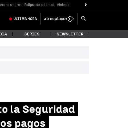
neles solares
Eclipse de sol total
Vinicius
ÚLTIMA
HORA
DIA
SERIES
NEWSLETTER
to la Seguridad
ios pagos