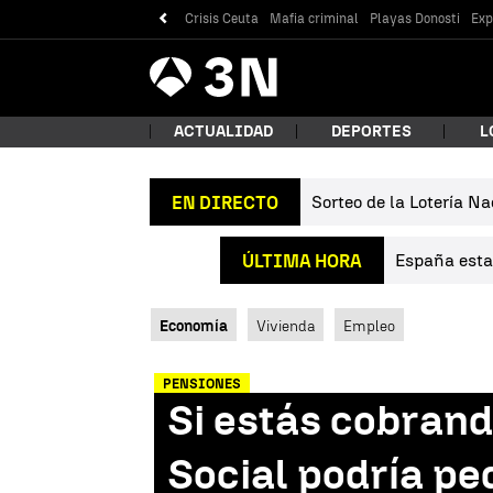
Crisis Ceuta
Mafia criminal
Playas Donosti
Exp
Antena
Noticias
3
ACTUALIDAD
DEPORTES
L
Sorteo de la Lotería Na
EN DIRECTO
¿Qué
España estab
ÚLTIMA HORA
Economía
Vivienda
Empleo
PENSIONES
Si estás cobrand
Bus
Social podría pe