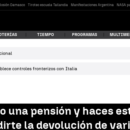
losión Damasco
Tiroteo escuela Tailandia
Manifestaciones Argentina
NASA pa
OTERÍAS
TIEMPO
PROGRAMAS
MULTIME
cional
 estás buscando?
lece controles fronterizos con Italia
o una pensión y haces es
car
dirte la devolución de var