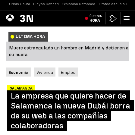
Crisis Ceuta
Playas Donosti
Explosión Damasco
Tiroteo escuela Taila
Antena
ÚLTIMA
Noticias
3
HORA
ÚLTIMA HORA
Muere estrangulado un hombre en Madrid y detienen a
su nuera
Economía
Vivienda
Empleo
SALAMANCA
La empresa que quiere hacer de
Salamanca la nueva Dubái borra
de su web a las compañías
colaboradoras