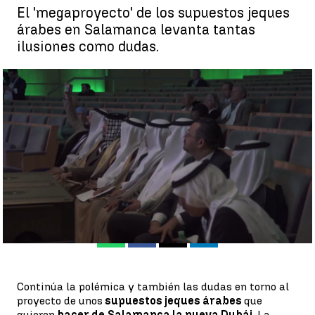
El 'megaproyecto' de los supuestos jeques
árabes en Salamanca levanta tantas
ilusiones como dudas.
La empresa que quiere hacer de Salamanca la nueva Dubái |
antena3noticias.com
Álvaro Perreau
Publicado:
06 de febrero de 2023, 19:14
Whatsapp
Facebook
X
Linkedin
Continúa la polémica y también las dudas en torno al
proyecto de unos
supuestos jeques árabes
que
quieren
hacer de Salamanca la nueva Dubái
. La