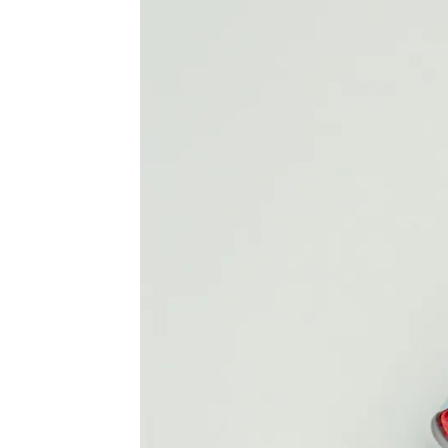
Ángeles Pelayo
Madrid
Publicado:
02 de septiembre de 2025, 
Para muchos es difícil l
trabajo.
Varios jóvenes 