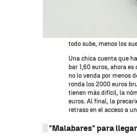
muy difícil, que los sal
familiares". La nómina n
"malabarismo". Porque t
con una subida de cuatro
encarecimiento de los c
todo sube, menos los sue
Una chica cuenta que ha
bar 1,60 euros, ahora es 
no lo venda por menos de
ronda los 2000 euros bru
tienen más difícil, la nó
euros. Al final, la precar
retraso en el acceso a 
"Malabares" para llegar