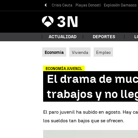
Crisis Ceuta
Playas Donosti
Explosión Damasco
Antena
Noticias
3
ACTUALIDAD
DEPORTES
L
Economía
Vivienda
Empleo
¿Qué
ECONOMÍA JUVENIL
El drama de much
trabajos y no lle
El paro juvenil ha subido en agosto. Hay c
los sueldos tan bajos que se ofrecen.
Bus