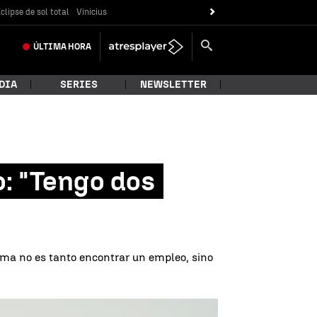
clipse de sol total
Vinicius
ÚLTIMA
HORA
DIA
SERIES
NEWSLETTER
o: "Tengo dos
lema no es tanto encontrar un empleo, sino
Tengo dos trabajos y no llego a final de mes" |
Pexels