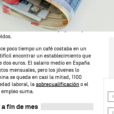
arios no están acorde con las necesidades
o es suficiente, hay que hacer
odo ha subido. La
inflación
cerró 2024
 décimas, hasta el 2,8%, por el
arburantes. Y muchos se quejan de que
ldos.
ce poco tiempo un café costaba en un
difícil encontrar un establecimiento que
 dos euros. El salario medio en España
tos mensuales, pero los jóvenes lo
mina se queda en casi la mitad, 1100
iedad laboral, la
sobrecualificación
o el
un empleo suma.
 a fin de mes