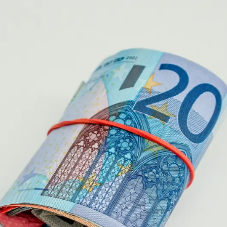
Whatsapp
Facebook
X
Linkedin
17:34
legar a fin de mes, aunque se tenga un
aseguran a Antena 3 Noticias que "es