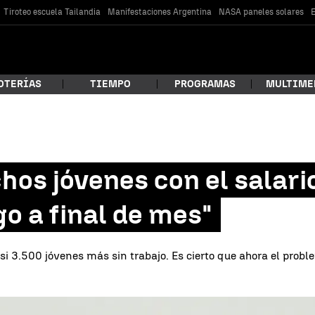
Tiroteo escuela Tailandia
Manifestaciones Argentina
NASA paneles solares
E
OTERÍAS
TIEMPO
PROGRAMAS
MULTIME
 estás buscando?
os jóvenes con el salari
go a final de mes"
asi 3.500 jóvenes más sin trabajo. Es cierto que ahora el prob
car
Marién: "