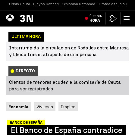
Crisis Ceuta
Playas Donosti
Explosión Damasco
Tiroteo escuela Taila
Antena
ÚLTIMA
Noticias
3
HORA
ÚLTIMA HORA
Interrumpida la circulación de Rodalíes entre Manresa
y Lleida tras el atropello de una persona
DIRECTO
Cientos de menores acuden a la comisaría de Ceuta
para ser registrados
Economía
Vivienda
Empleo
BANCO DE ESPAÑA
El Banco de España contradice