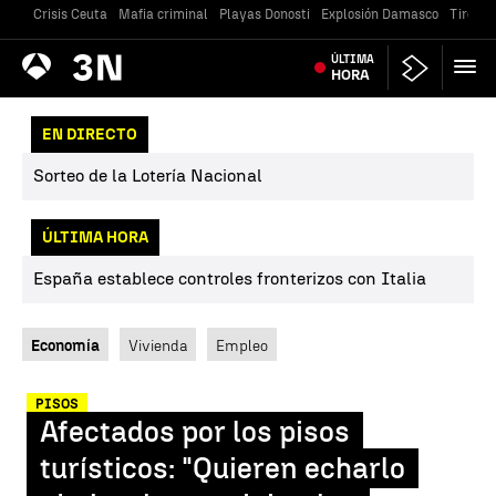
Crisis Ceuta
Mafia criminal
Playas Donosti
Explosión Damasco
Tiroteo
Antena
ÚLTIMA
Noticias
3
HORA
EN DIRECTO
Sorteo de la Lotería Nacional
ÚLTIMA HORA
España establece controles fronterizos con Italia
Economía
Vivienda
Empleo
PISOS
Afectados por los pisos
turísticos: "Quieren echarlo