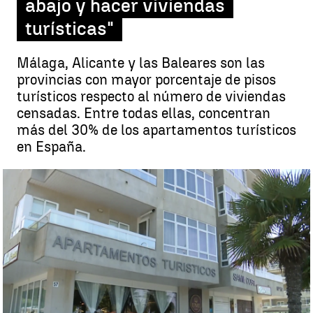
abajo y hacer viviendas
turísticas"
Málaga, Alicante y las Baleares son las
provincias con mayor porcentaje de pisos
turísticos respecto al número de viviendas
censadas. Entre todas ellas, concentran
más del 30% de los apartamentos turísticos
en España.
Afectados por los pisos turísticos: "Quieren echarlo abajo y hacer
viviendas turísticas" |
Antena 3
Marina G. Castro |
Carmen Utrera
Publicado:
09 de septiembre de 2023, 06:04