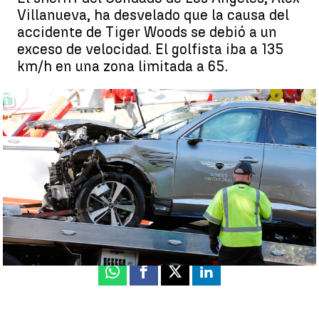
Villanueva, ha desvelado que la causa del
accidente de Tiger Woods se debió a un
exceso de velocidad. El golfista iba a 135
km/h en una zona limitada a 65.
Tiger Woods conducía a más de 135 kilómetros por hora, el doble
del límite, en el momento de su accidente |
Efe
Guillermo F. Lascoiti
Publicado:
07 de abril de 2021, 19:32
Whatsapp
Facebook
X
Linkedin