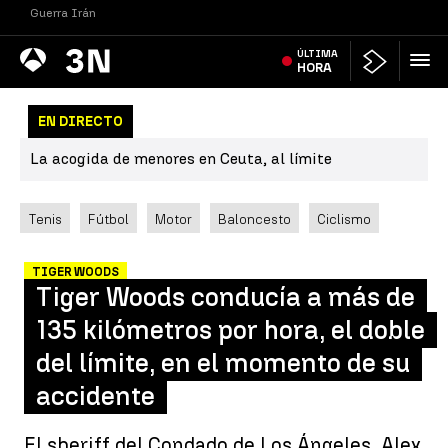
Guerra Irán
Antena
ÚLTIMA
Noticias
3
HORA
EN DIRECTO
La acogida de menores en Ceuta, al límite
Tenis
Fútbol
Motor
Baloncesto
Ciclismo
TIGER WOODS
Tiger Woods conducía a más de
135 kilómetros por hora, el doble
del límite, en el momento de su
accidente
El sheriff del Condado de Los Ángeles, Alex