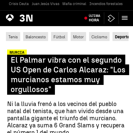
Crisis Ceuta
Juan Jesús Vivas
Mafia criminal
Incendios forestales
Vivi
Antena
ÚLTIMA
Noticias
3
HORA
Tenis
Baloncesto
Fútbol
Motor
Ciclismo
Deportes
MURCIA
El Palmar vibra con el segundo
US Open de Carlos Alcaraz: "Los
murcianos estamos muy
orgullosos"
Ni la lluvia frenó a los vecinos del pueblo
natal del tenista, que han vivido desde una
pantalla gigante el triunfo del murciano.
Alcaraz ya suma 6 Grand Slams y recupera
el número 1 del mundo.