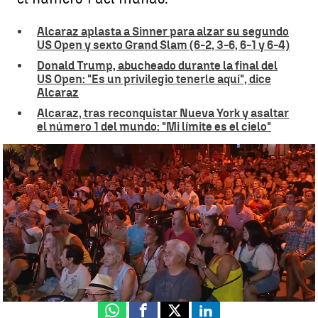
Alcaraz aplasta a Sinner para alzar su segundo
US Open y sexto Grand Slam (6-2, 3-6, 6-1 y 6-4)
Donald Trump, abucheado durante la final del
US Open: "Es un privilegio tenerle aquí", dice
Alcaraz
Alcaraz, tras reconquistar Nueva York y asaltar
el número 1 del mundo: "Mi límite es el cielo"
El Palmar vibra con el segundo US Open de Carlos Alcaraz |
Antena
3 Noticias
Daniel Herrero
Publicado:
08 de septiembre de 2025, 09:45
Whatsapp
Facebook
X
Linkedin