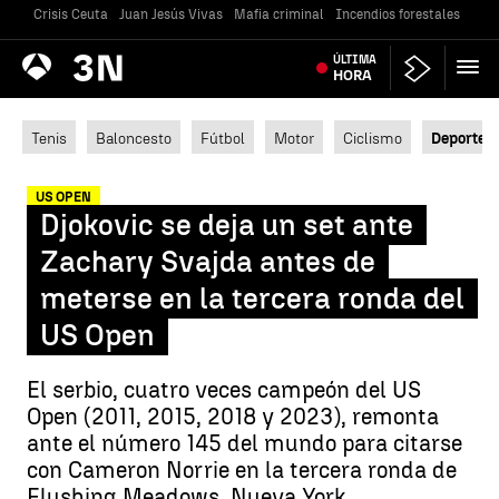
Crisis Ceuta
Juan Jesús Vivas
Mafia criminal
Incendios forestales
Vivi
Antena
ÚLTIMA
Noticias
3
HORA
Tenis
Baloncesto
Fútbol
Motor
Ciclismo
Deportes
US OPEN
Djokovic se deja un set ante
Zachary Svajda antes de
meterse en la tercera ronda del
US Open
El serbio, cuatro veces campeón del US
Open (2011, 2015, 2018 y 2023), remonta
ante el número 145 del mundo para citarse
con Cameron Norrie en la tercera ronda de
Flushing Meadows, Nueva York.