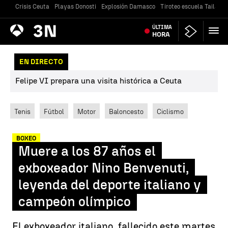
Crisis Ceuta
Playas Donosti
Explosión Damasco
Tiroteo escuela Tailandi
Antena
ÚLTIMA
Noticias
3
HORA
EN DIRECTO
Felipe VI prepara una visita histórica a Ceuta
Tenis
Fútbol
Motor
Baloncesto
Ciclismo
BOXEO
Muere a los 87 años el
exboxeador Nino Benvenuti,
leyenda del deporte italiano y
campeón olímpico
El exboxeador italiano, fallecido este martes