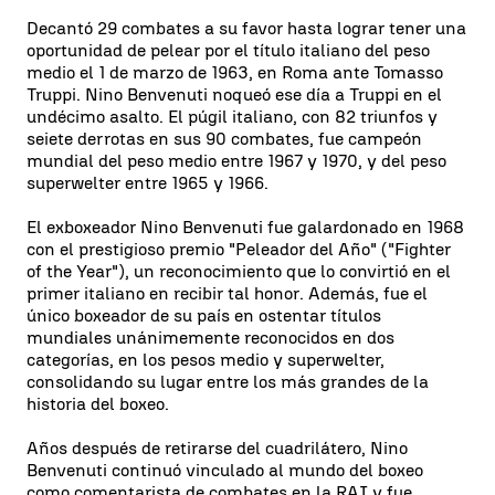
Decantó 29 combates a su favor hasta lograr tener una
oportunidad de pelear por el título italiano del peso
medio el 1 de marzo de 1963, en Roma ante Tomasso
Truppi. Nino Benvenuti noqueó ese día a Truppi en el
undécimo asalto. El púgil italiano, con 82 triunfos y
seiete derrotas en sus 90 combates, fue campeón
mundial del peso medio entre 1967 y 1970, y del peso
superwelter entre 1965 y 1966.
El exboxeador Nino Benvenuti fue galardonado en 1968
con el prestigioso premio "Peleador del Año" ("Fighter
of the Year"), un reconocimiento que lo convirtió en el
primer italiano en recibir tal honor. Además, fue el
único boxeador de su país en ostentar títulos
mundiales unánimemente reconocidos en dos
categorías, en los pesos medio y superwelter,
consolidando su lugar entre los más grandes de la
historia del boxeo.
Años después de retirarse del cuadrilátero, Nino
Benvenuti continuó vinculado al mundo del boxeo
como comentarista de combates en la RAI y fue