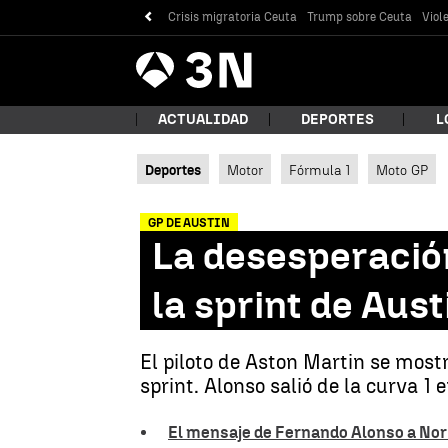
Crisis migratoria Ceuta
Trump sobre Ceuta
Viol
Antena
Noticias
3
ACTUALIDAD
DEPORTES
L
Deportes
Motor
Fórmula 1
Moto GP
¿Qué
GP DE AUSTIN
La desesperación
la sprint de Aust
El piloto de Aston Martin se mostr
sprint. Alonso salió de la curva 1
Bus
El mensaje de Fernando Alonso a Norris 