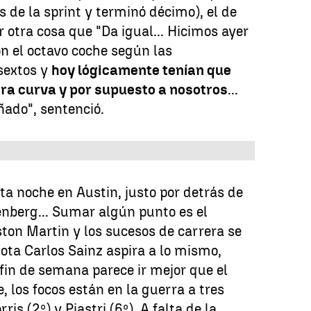
s de la sprint y terminó décimo), el de
 otra cosa que "Da igual... Hicimos ayer
n el octavo coche según las
sextos y
hoy lógicamente tenían que
ra curva y por supuesto a nosotros
...
ñado", sentenció.
ta noche en Austin, justo por detrás de
enberg... Sumar algún punto es el
ston Martin y los sucesos de carrera se
ota Carlos Sainz aspira a lo mismo,
fin de semana parece ir mejor que el
, los focos están en la guerra a tres
ris (2º) y Piastri (6º). A falta de la