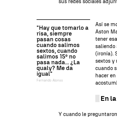
sus redes sociales adjun
Así se mo
"Hay que tomarlo a
Aston Ma
risa, siempre
pasan cosas
tener es
cuando salimos
saliendo
sextos, cuando
(ironía)
salimos 15º no
sextos y
pasa nada... ¿La
qualy? Me da
cuando s
igual"
hacer en 
Fernando Alonso
acostum
En la
Y cuando le preguntaron 