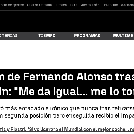
encia de género
Guerra Ucrania
Tiroteo EEUU
Guerra Irán
Infantino
Vacacio
OTERÍAS
TIEMPO
PROGRAMAS
MULTIME
 estás buscando?
 de Fernando Alonso tras
in: "Me da igual... me lo t
ó más enfadado e irónico que nunca tras retirarse 
 en segunda posición pero enseguida recibió el im
car
y Piastri: "Si yo liderara el Mundial con el mejor coche... no