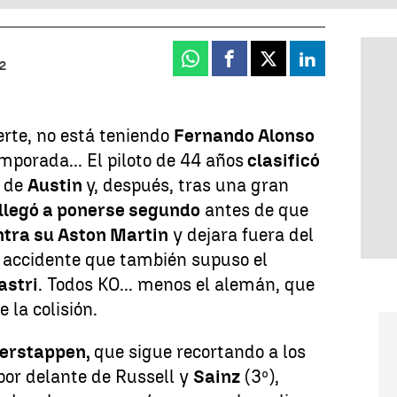
Whatsapp
Facebook
X
Linkedin
22
erte, no está teniendo
Fernando Alonso
mporada... El piloto de 44 años
clasificó
P de
Austin
y, después, tras una gran
llegó a ponerse segundo
antes de que
tra su Aston Martin
y dejara fuera del
 accidente que también supuso el
astri
. Todos KO... menos el alemán, que
e la colisión.
erstappen,
que sigue recortando a los
por delante de Russell y
Sainz
(3º),