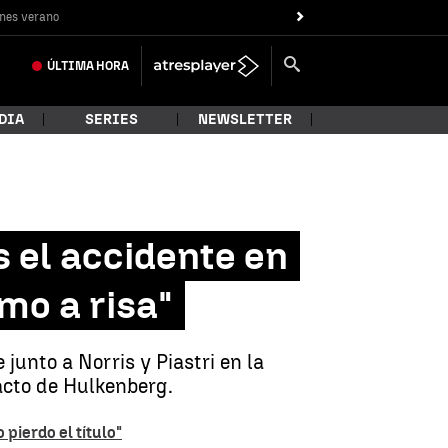
nes verano
ÚLTIMA
HORA
DIA
SERIES
NEWSLETTER
 el accidente en
omo a risa"
junto a Norris y Piastri en la
pacto de Hulkenberg.
 pierdo el título"