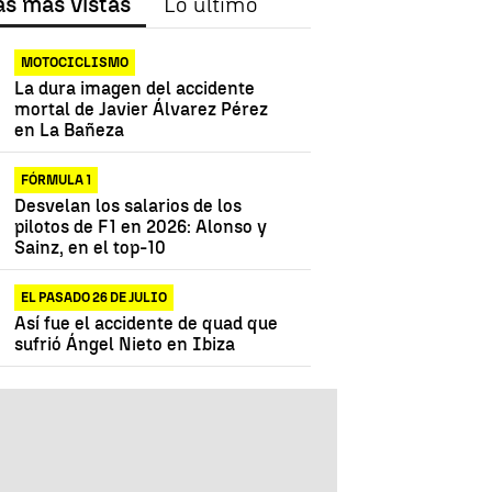
as más vistas
Lo último
MOTOCICLISMO
La dura imagen del accidente
mortal de Javier Álvarez Pérez
en La Bañeza
FÓRMULA 1
Desvelan los salarios de los
pilotos de F1 en 2026: Alonso y
Sainz, en el top-10
EL PASADO 26 DE JULIO
Así fue el accidente de quad que
sufrió Ángel Nieto en Ibiza