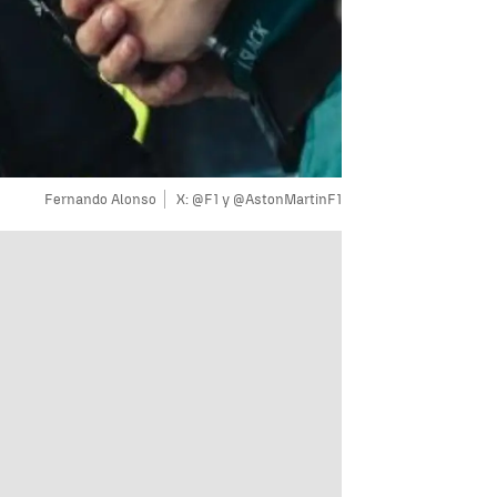
Fernando Alonso
X: @F1 y @AstonMartinF1