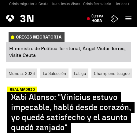
Crisis migratoria Ceuta
Juan Jesús Vivas
Crisis ferroviaria
Heridos Caste
Antena
ÚLTIMA
Noticias
3
HORA
CRISIS MIGRATORIA
El ministro de Política Territorial, Ángel Víctor Torres,
visita Ceuta
Mundial 2026
La Selección
LaLiga
Champions League
REAL MADRID
Xabi Alonso: "Vinícius estuvo
impecable, habló desde corazón,
yo quedé satisfecho y el asunto
quedó zanjado"