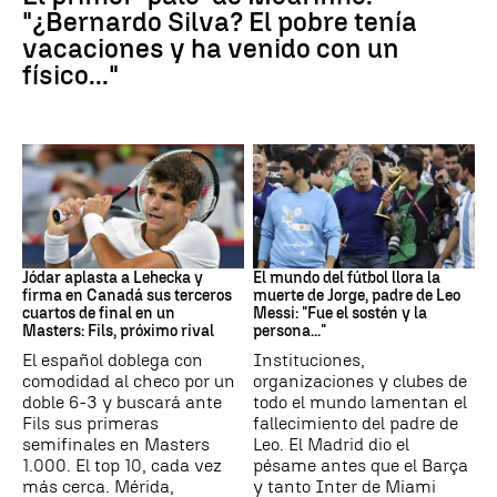
"¿Bernardo Silva? El pobre tenía
vacaciones y ha venido con un
físico..."
Canadá
Leo Messi
Jódar aplasta a Lehecka y
El mundo del fútbol llora la
firma en Canadá sus terceros
muerte de Jorge, padre de Leo
cuartos de final en un
Messi: "Fue el sostén y la
Masters: Fils, próximo rival
persona..."
El español doblega con
Instituciones,
comodidad al checo por un
organizaciones y clubes de
doble 6-3 y buscará ante
todo el mundo lamentan el
Fils sus primeras
fallecimiento del padre de
semifinales en Masters
Leo. El Madrid dio el
1.000. El top 10, cada vez
pésame antes que el Barça
más cerca. Mérida,
y tanto Inter de Miami