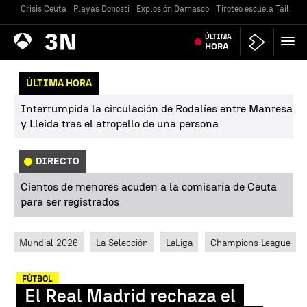
Crisis Ceuta
Playas Donosti
Explosión Damasco
Tiroteo escuela Tailandi
Antena
ÚLTIMA
Noticias
3
HORA
ÚLTIMA HORA
Interrumpida la circulación de Rodalíes entre Manresa
y Lleida tras el atropello de una persona
DIRECTO
Cientos de menores acuden a la comisaría de Ceuta
para ser registrados
Mundial 2026
La Selección
LaLiga
Champions League
FÚTBOL
El Real Madrid rechaza el