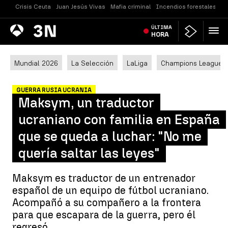
Crisis Ceuta
Juan Jesús Vivas
Mafia criminal
Incendios forestales
Vi
Antena
ÚLTIMA
Noticias
3
HORA
Mundial 2026
La Selección
LaLiga
Champions League
GUERRA RUSIA UCRANIA
Maksym, un traductor
ucraniano con familia en España
que se queda a luchar: "No me
quería saltar las leyes"
Maksym es traductor de un entrenador
español de un equipo de fútbol ucraniano.
Acompañó a su compañero a la frontera
para que escapara de la guerra, pero él
regresó.