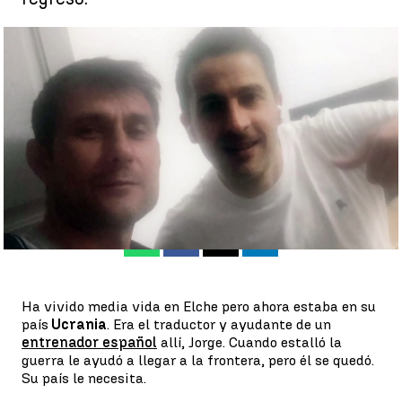
Maksym, un traductor ucraniano con mujer e hijos en España
que queda a luchar: |
ANTENA 3 NOTICIAS
Antena 3 Deportes
Publicado:
02 de marzo de 2022, 15:50
Whatsapp
Facebook
X
Linkedin
Ha vivido media vida en Elche pero ahora estaba en su
país
Ucrania
. Era el traductor y ayudante de un
entrenador español
allí, Jorge. Cuando estalló la
guerra le ayudó a llegar a la frontera, pero él se quedó.
Su país le necesita.