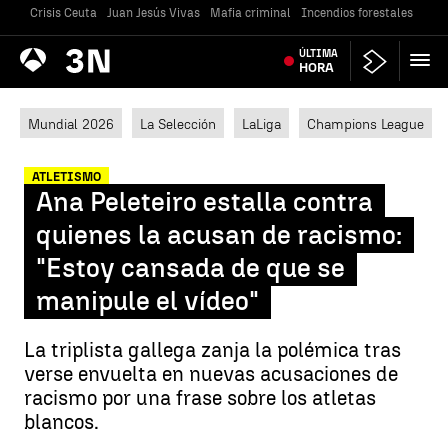
Crisis Ceuta
Juan Jesús Vivas
Mafia criminal
Incendios forestales
Vivi
Antena
ÚLTIMA
Noticias
3
HORA
Mundial 2026
La Selección
LaLiga
Champions League
ATLETISMO
Ana Peleteiro estalla contra
quienes la acusan de racismo:
"Estoy cansada de que se
manipule el vídeo"
La triplista gallega zanja la polémica tras
verse envuelta en nuevas acusaciones de
racismo por una frase sobre los atletas
blancos.