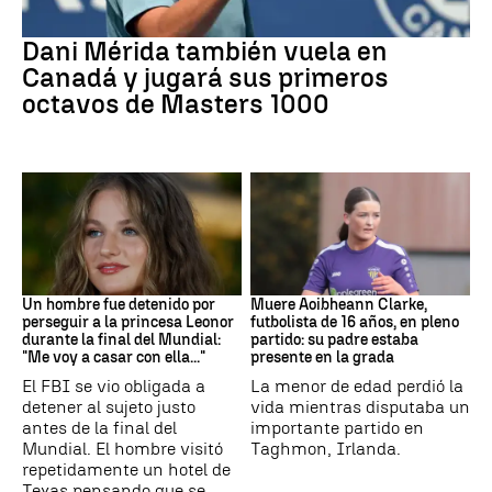
Tenis
Dani Mérida también vuela en
Canadá y jugará sus primeros
octavos de Masters 1000
Mundial 2026
Fútbol
Un hombre fue detenido por
Muere Aoibheann Clarke,
perseguir a la princesa Leonor
futbolista de 16 años, en pleno
durante la final del Mundial:
partido: su padre estaba
"Me voy a casar con ella..."
presente en la grada
El FBI se vio obligada a
La menor de edad perdió la
detener al sujeto justo
vida mientras disputaba un
antes de la final del
importante partido en
Mundial. El hombre visitó
Taghmon, Irlanda.
repetidamente un hotel de
Texas pensando que se