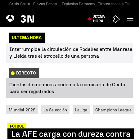
Crisis Ceuta
Playas Donosti
Explosión Damasco
Tiroteo escuela Tailandi
Antena
ÚLTIMA
Noticias
3
HORA
ÚLTIMA HORA
Interrumpida la circulación de Rodalíes entre Manresa
y Lleida tras el atropello de una persona
DIRECTO
Cientos de menores acuden a la comisaría de Ceuta
para ser registrados
Mundial 2026
La Selección
LaLiga
Champions League
FÚTBOL
La AFE carga con dureza contra