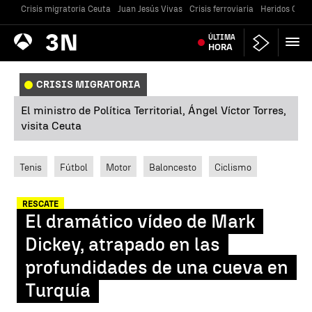
Crisis migratoria Ceuta
Juan Jesús Vivas
Crisis ferroviaria
Heridos Caste
Antena
ÚLTIMA
Noticias
3
HORA
CRISIS MIGRATORIA
El ministro de Política Territorial, Ángel Víctor Torres,
visita Ceuta
Tenis
Fútbol
Motor
Baloncesto
Ciclismo
RESCATE
El dramático vídeo de Mark
Dickey, atrapado en las
profundidades de una cueva en
Turquía