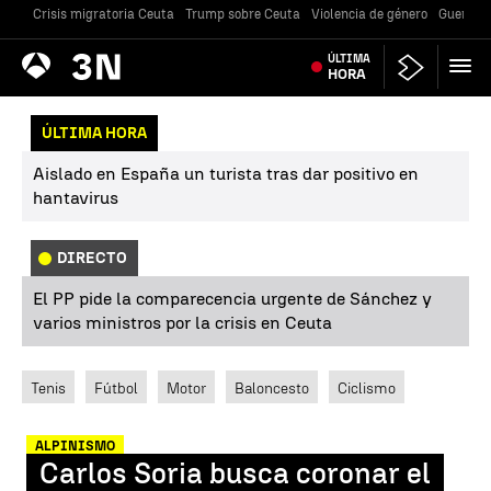
Crisis migratoria Ceuta
Trump sobre Ceuta
Violencia de género
Guerra U
Antena
ÚLTIMA
Noticias
3
HORA
ÚLTIMA HORA
Aislado en España un turista tras dar positivo en
hantavirus
DIRECTO
El PP pide la comparecencia urgente de Sánchez y
varios ministros por la crisis en Ceuta
Tenis
Fútbol
Motor
Baloncesto
Ciclismo
ALPINISMO
Carlos Soria busca coronar el