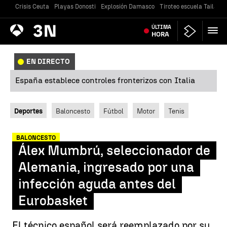
Crisis Ceuta
Playas Donosti
Explosión Damasco
Tiroteo escuela Tailandi
Antena
ÚLTIMA
Noticias
3
HORA
EN DIRECTO
España establece controles fronterizos con Italia
Deportes
Baloncesto
Fútbol
Motor
Tenis
BALONCESTO
Álex Mumbrú, seleccionador de
Alemania, ingresado por una
infección aguda antes del
Eurobasket
El técnico español será reemplazado por su